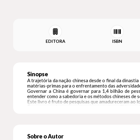
EDITORA
ISBN
Sinopse
A trajetória da nação chinesa desde o final da dinasti
matérias-primas para o enfrentamento das adversidade
Governar a China é governar para 1,4 bilhão de pes
entender como a sabedoria e os métodos chineses de se
Este livro é fruto de pesquisas que amadureceram ao l
É sempre um bom momento para estudar a China e de
construtivas com a China e buscam por novas referênc
Sobre o Autor