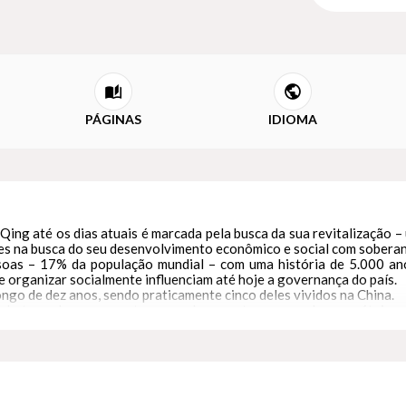
PÁGINAS
IDIOMA
a Qing até os dias atuais é marcada pela busca da sua revitalização
s na busca do seu desenvolvimento econômico e social com soberan
soas – 17% da população mundial – com uma história de 5.000 ano
 organizar socialmente influenciam até hoje a governança do país.
ongo de dez anos, sendo praticamente cinco deles vividos na China.
bater sobre uma vasta gama de assuntos que podem ser úteis e r
ias ou experiências bem-sucedidas de governança.