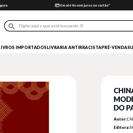
gura
Em até 4x sem juros no cartão*
LIVROS IMPORTADOS
LIVRARIA ANTIRRACISTA
PRÉ-VENDA
S
CHIN
MODE
DO P
Autor:
CA
Editora:
S