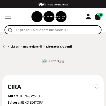
Compra 100% segura
Formas de entrega
Retire na loja
Eventos
Em até 4x sem juros no cartão*
0
Livros
Infantojuvenil
Literatura Juvenil
CIRA
Autor:
TIERNO, WALTER
Editora:
SISKO EDITORA