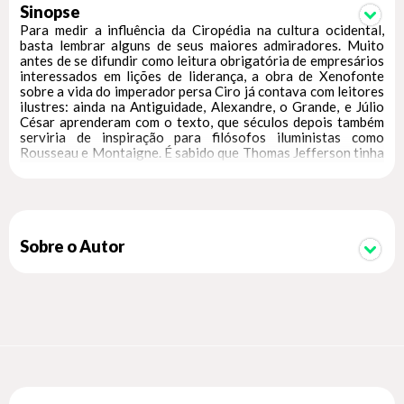
Sinopse
Para medir a influência da Ciropédia na cultura ocidental,
basta lembrar alguns de seus maiores admiradores. Muito
antes de se difundir como leitura obrigatória de empresários
interessados em lições de liderança, a obra de Xenofonte
sobre a vida do imperador persa Ciro já contava com leitores
ilustres: ainda na Antiguidade, Alexandre, o Grande, e Júlio
César aprenderam com o texto, que séculos depois também
serviria de inspiração para filósofos iluministas como
Rousseau e Montaigne. É sabido que Thomas Jefferson tinha
dois exemplares do livro em sua biblioteca. Mas o
beneficiário mais notório de Xenofonte foi certamente
Maquiavel, cuja obra mais famosa, O príncipe, talvez não
existisse tal como a conhecemos sem o legado da Ciropédia.
Consciente de que “o homem, por natureza, de todos os
animais é o mais difícil de ser governado pelo homem”,
Sobre o Autor
Xenofonte, que lutou no Exército persa um século após as
conquistas do grande imperador, fez da “educação de Ciro”
uma mescla de biografia e exaltação, extraindo dela
ensinamentos que perduram até hoje. Traduzido do grego
antigo por Lucia Sano, professora de língua e literatura
gregas da Unifesp, a edição conta com texto de orelha de
Renato Janine Ribeiro, para quem “nunca há liderança sem
alguma aceitação, admiração e, por isso, obediência. Essa já é
uma boa razão para lermos este livro, prestando atenção no
que mudou — ou não — 2 600 anos depois da educação de