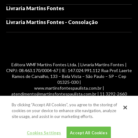
Livraria Martins Fontes
Livraria Martins Fontes - Consolação
Editora WMF Martins Fontes Ltda. | Livraria Martins Fontes |
CNPJ: 08.463.170/0004-67 | IE: 147.024.991.112 Rua Prof. Laerte
Ramos de Carvalho, 133 – Bela Vista – São Paulo – SP – Cep
01325-030 |
www.martinsfontespaulista.com.br |
atendimento@martinsfontespaulista.com.br | 11 3292-2660
By clicking “Accept All Cookies”, you agree to the storing of
© 2014 -
2026
, MartinsFontes livros nacionais e importados,
cookies on your device to enhance site navigation, analyze
com mais de 700 mil títulos. Todos os direitos reservados.
site usage, and assist in our marketing efforts.
Cookies Settings
Accept All Cookies