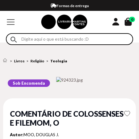
Compra 100% segura
Formas de entrega
Retire na loja
Eventos
Em até 4x sem juros no cartão*
0
Livros
Religião
Teologia
Sob Encomenda
COMENTÁRIO DE COLOSSENSES
E FILEMOM, O
Autor:
MOO, DOUGLAS J.