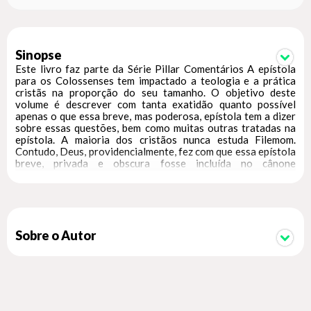
Sinopse
Este livro faz parte da Série Pillar Comentários A epístola
para os Colossenses tem impactado a teologia e a prática
cristãs na proporção do seu tamanho. O objetivo deste
volume é descrever com tanta exatidão quanto possível
apenas o que essa breve, mas poderosa, epístola tem a dizer
sobre essas questões, bem como muitas outras tratadas na
epístola. A maioria dos cristãos nunca estuda Filemom.
Contudo, Deus, providencialmente, fez com que essa epístola
breve, privada e obscura fosse incluída no cânone
autoritativo da Escritura cristã. Por quê? Qual o propósito
disso? E qual é a relevância da epístola para a crença e
prática cristãs? Essas são perguntas que orientarão nossa
discussão no comentário.
Sobre o Autor