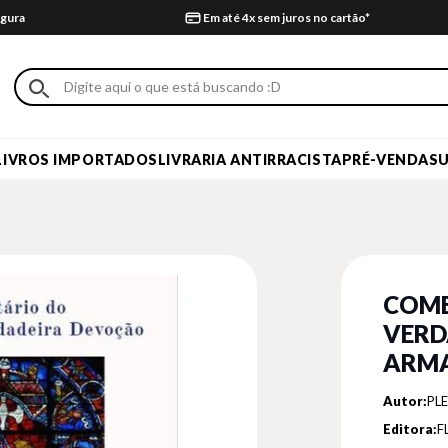
gura
Em até 4x sem juros no cartão*
LIVROS IMPORTADOS
LIVRARIA ANTIRRACISTA
PRÉ-VENDA
S
COME
VERD
ARMA
Autor:
PL
Editora:
F