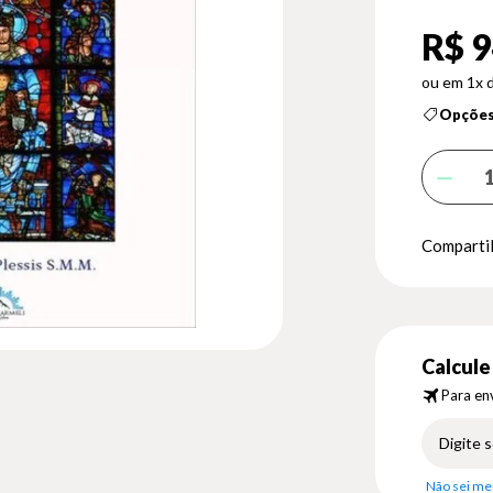
R$ 9
1x 
Opções
Compartil
Calcule 
Para env
Não sei me