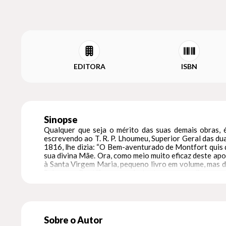
EDITORA
ISBN
Sinopse
Qualquer que seja o mérito das suas demais obras,
escrevendo ao T. R. P. Lhoumeu, Superior Geral das d
1816, lhe dizia: “O Bem-aventurado de Montfort quis q
sua divina Mãe. Ora, como meio muito eficaz deste apos
à Santa Virgem Maria, pequeno livro em volume, mas d
Soberano Pontífice, que nós tentaremos explicar com
Deste Tratado, diremos brevemente a história, o estad
adiante, a recolocar cada detalhe no conjunto deste m
Sobre o Autor