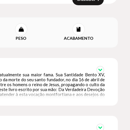
PESO
ACABAMENTO
atualmente sua maior fama. Sua Santidade Bento XV,
da morte do seu santo fundador, no dia 16 de abril de
ntre os homens o reino de Jesus, propagando o culto da
, este livro escrito por sua mão: Da Verdadeira Devoção
 atender à esta vocação montfortiana e aos desejos do
 para o estabelecimento do reino de Jesus por Maria.
 gerais serão de um grande apoio para nos ajudar, mais