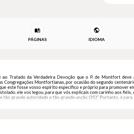
PÁGINAS
IDIOMA
 é ao Tratado da Verdadeira Devoção que o P. de Montfort deve 
uas Congregações Montfortianas, por ocasião do segundo centenário 
ue este fosse vosso espírito específico e próprio para promover e
tolado, ele vos legou, para que vós explicais com carinho aos fiéis
e tão grande autoridade e tão grande unção (35)”. Portanto, é para
 carinho este Tratado, esperando que assim trabalhar eficazmente
o atual, as divisões e o título. Uma vez resolvidas, estas questões
onumento incomparável, dedicado à glória de Maria.