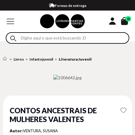
Compra 100% segura
Formas de entrega
Retire na loja
Eventos
Em até 4x sem juros no cartão*
0
Livros
Infantojuvenil
Literatura Juvenil
CONTOS ANCESTRAIS DE
MULHERES VALENTES
Autor:
VENTURA, SUSANA