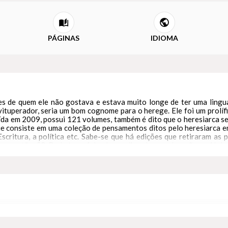
PÁGINAS
IDIOMA
es de quem ele não gostava e estava muito longe de ter uma lingu
 vituperador, seria um bom cognome para o herege. Ele foi um prolíf
uída em 2009, possui 121 volumes, também é dito que o heresiarca ser
ue consiste em uma coleção de pensamentos ditos pelo heresiarca 
Escritura, a política etc. Sabe-se que há edições que retiraram as
ivro estão: “O Dr. Lutero, falando um dia sobre a adoração ao ídolo 
doração mais agradável a Deus do que o serviço comum prescrito por 
ue dói mais na alma é esta: “Cristo cometeu adultério pela primeira 