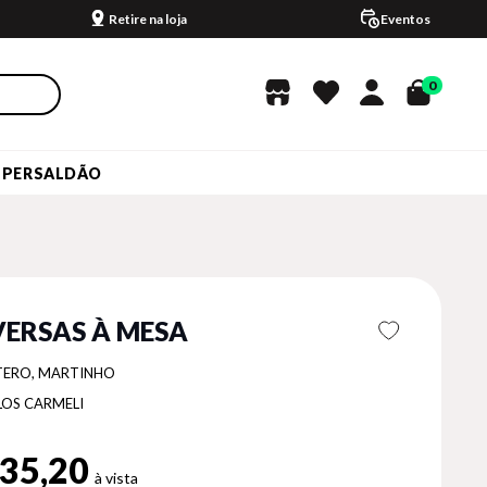
Retire na loja
Eventos
0
UPERSALDÃO
ERSAS À MESA
TERO, MARTINHO
LOS CARMELI
35,20