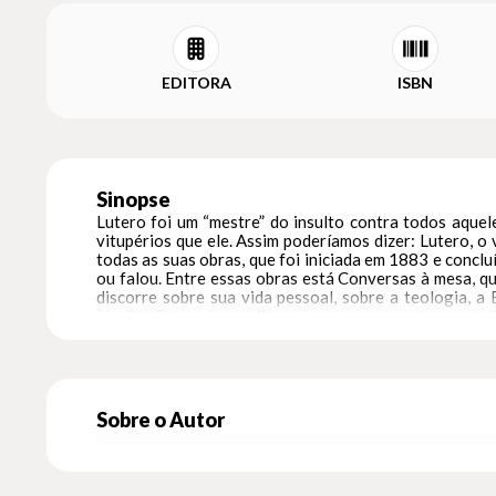
EDITORA
ISBN
Sinopse
Lutero foi um “mestre” do insulto contra todos aquel
vitupérios que ele. Assim poderíamos dizer: Lutero, o
todas as suas obras, que foi iniciada em 1883 e concl
ou falou. Entre essas obras está Conversas à mesa, q
discorre sobre sua vida pessoal, sobre a teologia, a 
Hazlitt. Entre alguns ditos absurdos presentes neste l
aparência inspiradora, como se fosse uma espécie de a
extremamente repugnante...” (p. 83). Mas, a expressão q
84).
Sobre o Autor