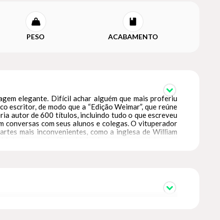
PESO
ACABAMENTO
agem elegante. Difícil achar alguém que mais proferiu
ico escritor, de modo que a “Edição Weimar”, que reúne
ia autor de 600 títulos, incluindo tudo o que escreveu
em conversas com seus alunos e colegas. O vituperador
 partes mais inconvenientes, como a inglesa de William
Moloch, sugeriu: ‘Esta idolatria, ao meu ver, tinha uma
Moisés (...)’” (p. 123). “O celibato é uma superstição
vez com a mulher da fonte, de que nos fala São João” (p.