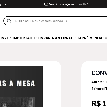
gura
Em até 4x sem juros no cartão*
LIVROS IMPORTADOS
LIVRARIA ANTIRRACISTA
PRÉ-VENDA
S
CONV
Autor:
LU
Editora:
F
R$ 1