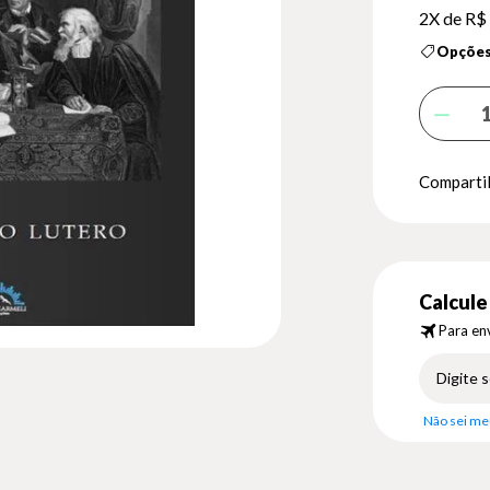
2X de
R$ 
Opções
Compartil
Calcule 
Para env
Não sei me