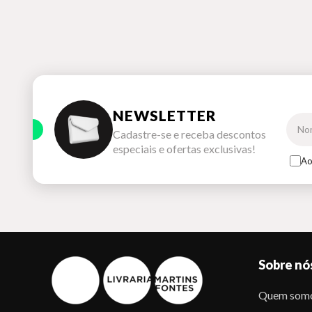
NEWSLETTER
Cadastre-se e receba descontos
especiais e ofertas exclusivas!
Ao
Sobre nó
Quem som