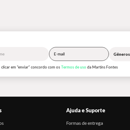
Gêneros
 clicar em “enviar” concordo com os
Termos de uso
da Martins Fontes
s
Ajuda e Suporte
os
Formas de entrega