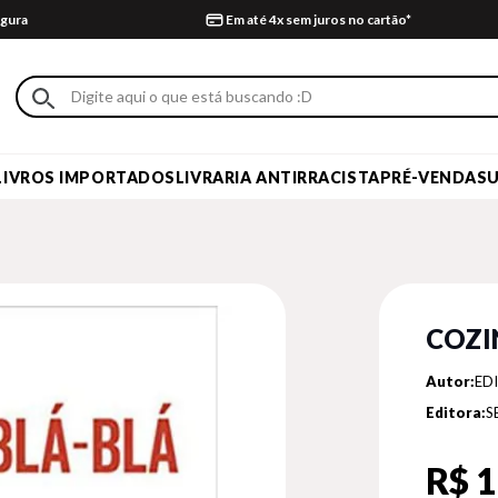
gura
Em até 4x sem juros no cartão*
LIVROS IMPORTADOS
LIVRARIA ANTIRRACISTA
PRÉ-VENDA
S
COZI
Autor:
ED
Editora:
S
R$ 1