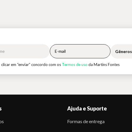
Gêneros
 clicar em “enviar” concordo com os
Termos de uso
da Martins Fontes
s
Ajuda e Suporte
os
Formas de entrega