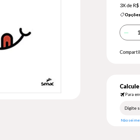
3X de
R$ 
Opções
Compartil
Calcule 
Para env
Não sei me