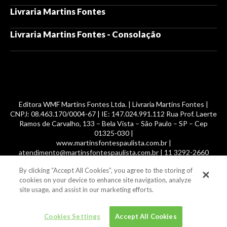
Livraria Martins Fontes
Livraria Martins Fontes - Consolação
Editora WMF Martins Fontes Ltda. | Livraria Martins Fontes |
CNPJ: 08.463.170/0004-67 | IE: 147.024.991.112 Rua Prof. Laerte
Ramos de Carvalho, 133 – Bela Vista – São Paulo – SP – Cep
01325-030 |
www.martinsfontespaulista.com.br |
atendimento@martinsfontespaulista.com.br | 11 3292-2660
By clicking “Accept All Cookies”, you agree to the storing of
© 2014 -
2026
, MartinsFontes livros nacionais e importados,
cookies on your device to enhance site navigation, analyze
com mais de 700 mil títulos. Todos os direitos reservados.
site usage, and assist in our marketing efforts.
Cookies Settings
Accept All Cookies