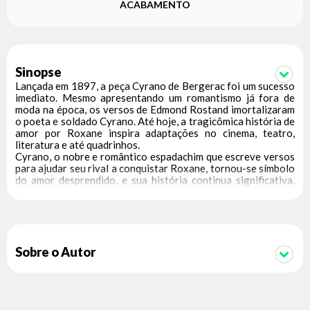
ACABAMENTO
Sinopse
Lançada em 1897, a peça Cyrano de Bergerac foi um sucesso
imediato. Mesmo apresentando um romantismo já fora de
moda na época, os versos de Edmond Rostand imortalizaram
o poeta e soldado Cyrano. Até hoje, a tragicômica história de
amor por Roxane inspira adaptações no cinema, teatro,
literatura e até quadrinhos.
Cyrano, o nobre e romântico espadachim que escreve versos
para ajudar seu rival a conquistar Roxane, tornou-se símbolo
do amor desprendido, e sua história continua significativa,
com a inesgotável dicotomia beleza vs espírito.
Trata-se de uma das grandes obras do teatro mundial, numa
edição revisada e comentada, tendo como base a consagrada
primeira tradução, feita por Carlos Porto Carreiro.
Sobre o Autor