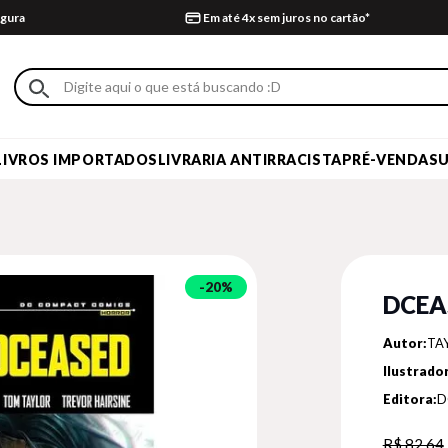
gura
Em até 4x sem juros no cartão*
LIVROS IMPORTADOS
LIVRARIA ANTIRRACISTA
PRÉ-VENDA
S
20%
DCEA
Autor:
TA
Ilustrador
Editora:
D
R$ 82,64