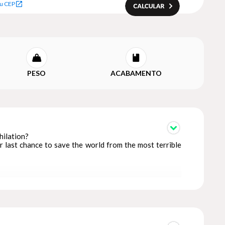
u CEP
PESO
ACABAMENTO
hilation?
r last chance to save the world from the most terrible
ndred million infected. Six hundred million turned into