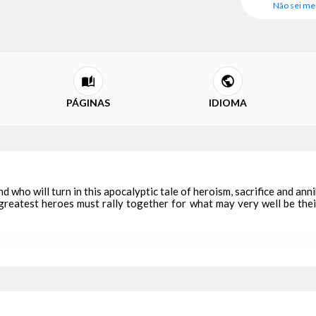
Não sei me
PÁGINAS
IDIOMA
d who will turn in this apocalyptic tale of heroism, sacrifice and anni
s greatest heroes must rally together for what may very well be thei
m when a mysterious techno-organic virus is unleased on Earth. Six hu
ion.