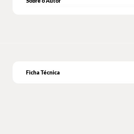
Sobre o Autor
Cities. Nations. Undersea kingdoms and paradise islan
League stand between Earth and utter annihilation...
Ficha Técnica