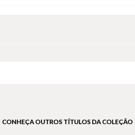
ds. One by one, they fall to the monstrous hordes. Now only Super
CONHEÇA OUTROS TÍTULOS DA COLEÇÃO