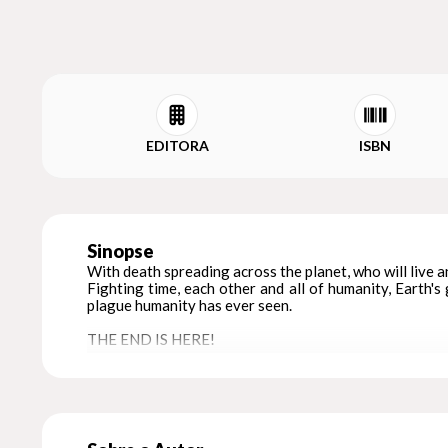
EDITORA
ISBN
Sinopse
With death spreading across the planet, who will live an
Fighting time, each other and all of humanity, Earth'
plague humanity has ever seen.
THE END IS HERE!
Six hundred million people. That's how many fall victi
mindless, rampaging killers bent on death and destruct
And that's just the beginning.