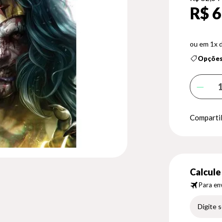
R$ 6
1x 
Opções
Compartil
Calcule 
Para env