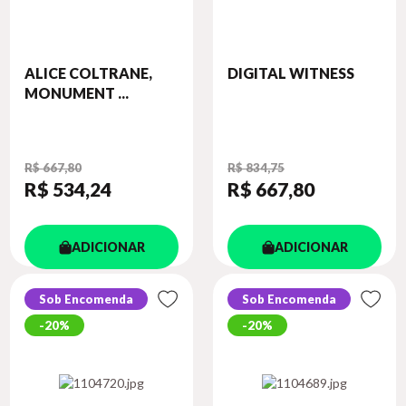
ALICE COLTRANE,
DIGITAL WITNESS
MONUMENT ...
R$ 667,80
R$ 834,75
R$ 534
,24
R$ 667
,80
ADICIONAR
ADICIONAR
Sob Encomenda
Sob Encomenda
20%
20%