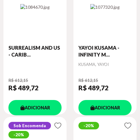
SURREALISM AND US
YAYOI KUSAMA -
- CARIB...
INFINITY M...
Autor
KUSAMA, YAYOI
R$ 612,15
R$ 612,15
R$ 489
,72
R$ 489
,72
ADICIONAR
ADICIONAR
Sob Encomenda
20%
20%