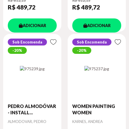
R$ 612,15
R$ 612,15
R$ 489
,72
R$ 489
,72
ADICIONAR
ADICIONAR
Sob Encomenda
Sob Encomenda
20%
20%
PEDRO ALMODÓVAR
WOMEN PAINTING
- INSTALL...
WOMEN
Autor
Autor
ALMODOVAR, PEDRO
KARNES, ANDREA