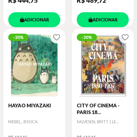
R$ 444
,75
R$ 489
,72
ADICIONAR
ADICIONAR
20%
20%
HAYAO MIYAZAKI
CITY OF CINEMA -
PARIS 18...
Autor
Autor
NIEBEL, JESSICA
SALVESEN, BRITT | LE...