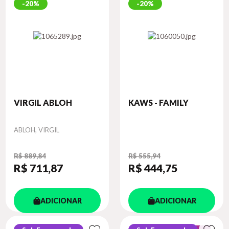
20%
20%
VIRGIL ABLOH
KAWS - FAMILY
Autor
ABLOH, VIRGIL
R$ 889,84
R$ 555,94
R$ 711
,87
R$ 444
,75
ADICIONAR
ADICIONAR