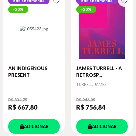
Sob Encomenda
Sob Encomenda
20%
20%
AN INDIGENOUS
JAMES TURRELL - A
PRESENT
RETROSP...
Autor
TURRELL, JAMES
R$ 834,75
R$ 946,05
R$ 667
,80
R$ 756
,84
ADICIONAR
ADICIONAR