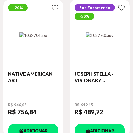
20%
Sob Encomenda
20%
NATIVE AMERICAN
JOSEPH STELLA -
ART
VISIONARY...
R$ 946,05
R$ 612,15
R$ 756
,84
R$ 489
,72
ADICIONAR
ADICIONAR