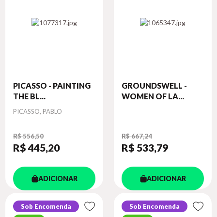
PICASSO - PAINTING
GROUNDSWELL -
THE BL...
WOMEN OF LA...
Autor
PICASSO, PABLO
R$ 556,50
R$ 667,24
R$ 445
,20
R$ 533
,79
ADICIONAR
ADICIONAR
Sob Encomenda
Sob Encomenda