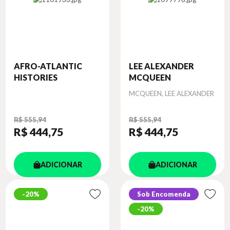
AFRO-ATLANTIC
LEE ALEXANDER
HISTORIES
MCQUEEN
Autor
MCQUEEN, LEE ALEXANDER
R$ 555,94
R$ 555,94
R$ 444
,75
R$ 444
,75
ADICIONAR
ADICIONAR
20%
Sob Encomenda
20%