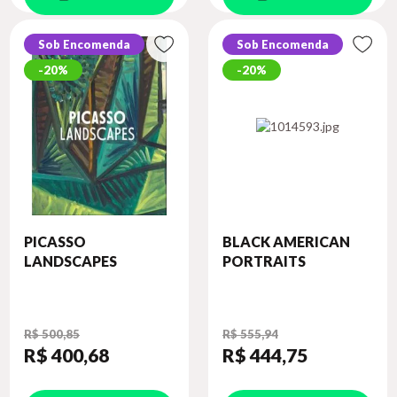
Sob Encomenda
Sob Encomenda
20%
20%
PICASSO
BLACK AMERICAN
LANDSCAPES
PORTRAITS
R$ 500,85
R$ 555,94
R$ 400
,68
R$ 444
,75