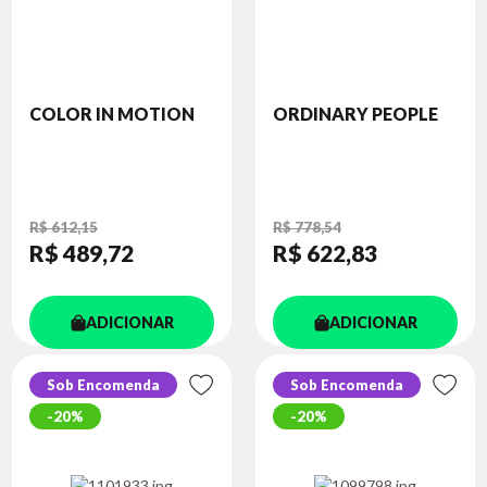
COLOR IN MOTION
ORDINARY PEOPLE
R$ 612,15
R$ 778,54
R$ 489
,72
R$ 622
,83
ADICIONAR
ADICIONAR
Sob Encomenda
Sob Encomenda
20%
20%