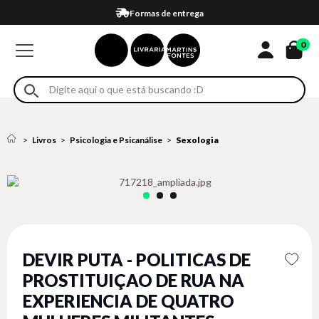
Compra 100% segura
Formas de entrega
Retire na loja
Eventos
Em até 4x sem juros no cartão*
0
Livros
Psicologia e Psicanálise
Sexologia
DEVIR PUTA - POLITICAS DE
PROSTITUIÇAO DE RUA NA
EXPERIENCIA DE QUATRO