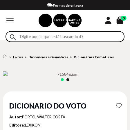
Compra 100% segura
Formas de entrega
Retire na loja
Eventos
Em até 4x sem juros no cartão*
0
Livros
Dicionários e Gramáticas
Dicionários Temáticos
DICIONARIO DO VOTO
Autor:
PORTO, WALTER COSTA
Editora:
LEXIKON