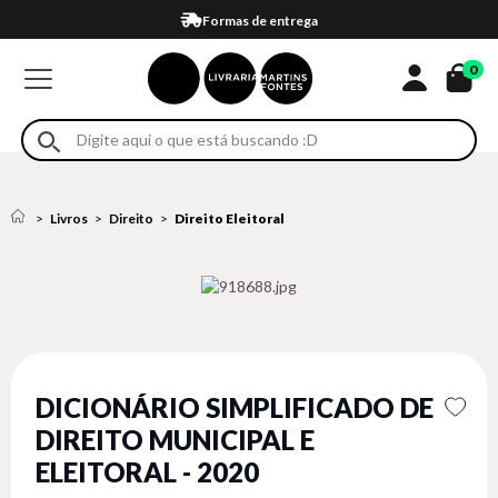
Compra 100% segura
Formas de entrega
Retire na loja
Eventos
Em até 4x sem juros no cartão*
0
Livros
Direito
Direito Eleitoral
DICIONÁRIO SIMPLIFICADO DE
DIREITO MUNICIPAL E
ELEITORAL - 2020