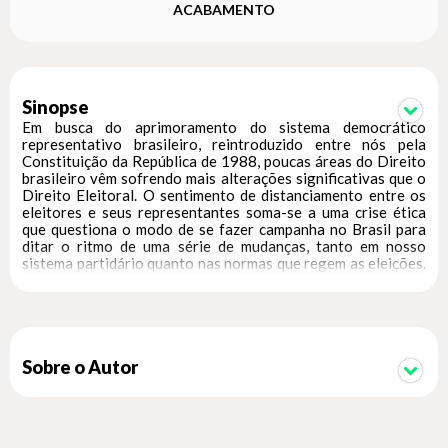
ACABAMENTO
Sinopse
Em busca do aprimoramento do sistema democrático
representativo brasileiro, reintroduzido entre nós pela
Constituição da República de 1988, poucas áreas do Direito
brasileiro vêm sofrendo mais alterações significativas que o
Direito Eleitoral. O sentimento de distanciamento entre os
eleitores e seus representantes soma-se a uma crise ética
que questiona o modo de se fazer campanha no Brasil para
ditar o ritmo de uma série de mudanças, tanto em nosso
sistema partidário quanto nas normas que regem as eleições.
Em paralelo a esses grandes desafios, cumpre-nos
rememorar que a Federação brasileira foi substancialmente
reforçada pela Constituição da República de 1988, que
elevou os Municípios à dignidade de entes federados,
ombreados com a União, com os Estados e com o Distrito
Federal. Com isso, o ente municipal foi promovido, armando-
Sobre o Autor
se como o local privilegiado do exercício da cidadania. A
proximidade com o Poder Público constituído e a ampla gama
de atribuições que foram reservadas ao Município pela Carta
Política aprofundaram, como nunca antes, a relação entre o