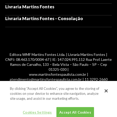
Livraria Martins Fontes
Livraria Martins Fontes - Consolação
Editora WMF Martins Fontes Ltda. | Livraria Martins Fontes |
CNPJ: 08.463.170/0004-67 | IE: 147.024.991.112 Rua Prof. Laerte
Ramos de Carvalho, 133 – Bela Vista – São Paulo – SP – Cep
01325-030 |
www.martinsfontespaulista.com.br |
atendimento@martinsfontespaulista.com.br | 11 3292-2660
By clicking “Accept All Cookies”, you agree to the storing of
© 2014 -
2026
, MartinsFontes livros nacionais e importados,
cookies on your device to enhance site navigation, analyze
com mais de 700 mil títulos. Todos os direitos reservados.
site usage, and assist in our marketing efforts.
Cookies Settings
Accept All Cookies