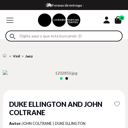
Compra 100% segura
Formas de entrega
Retire na loja
Eventos
Em até 4x sem juros no cartão*
0
Vinil
Jazz
DUKE ELLINGTON AND JOHN
COLTRANE
Autor:
JOHN COLTRANE | DUKE ELLINGTON