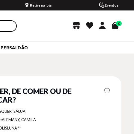
Retire na loja
Eventos
0
UPERSALDÃO
LER, DE COMER OU DE
CAR?
EQUER, SÁLUA
:
ALEMANY, CAMILA
OLISLUNA **