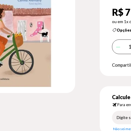
R$ 7
1x 
Opções
Compartil
Calcule 
Para env
Não sei me