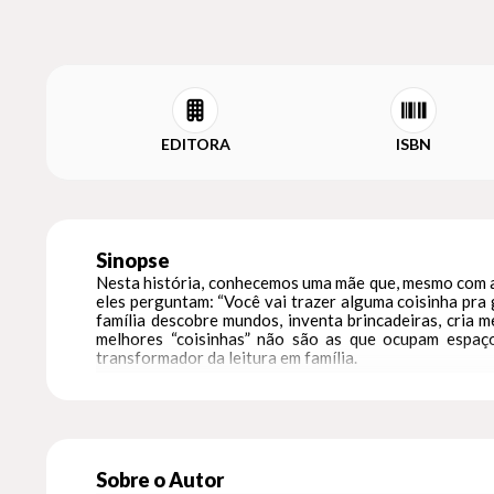
EDITORA
ISBN
Sinopse
Nesta história, conhecemos uma mãe que, mesmo com a r
eles perguntam: “Você vai trazer alguma coisinha pra g
família descobre mundos, inventa brincadeiras, cria
melhores “coisinhas” não são as que ocupam espaç
transformador da leitura em família.
Sobre o Autor