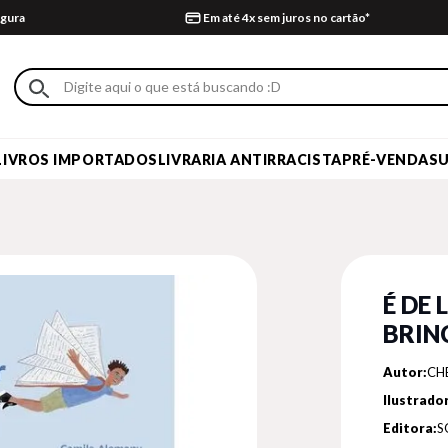
gura
Em até 4x sem juros no cartão*
LIVROS IMPORTADOS
LIVRARIA ANTIRRACISTA
PRÉ-VENDA
S
É DE 
BRIN
Autor:
CH
Ilustrador
Editora:
S