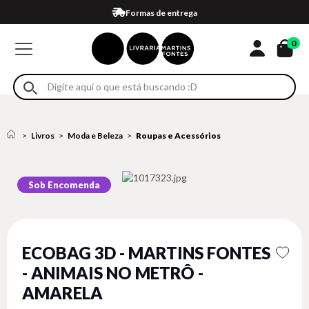
Compra 100% segura
Formas de entrega
Retire na loja
Eventos
Em até 4x sem juros no cartão*
0
Livros
Moda e Beleza
Roupas e Acessórios
Sob Encomenda
ECOBAG 3D - MARTINS FONTES
- ANIMAIS NO METRÔ -
AMARELA