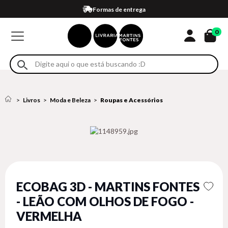
Compra 100% segura
Formas de entrega
Retire na loja
Eventos
Em até 4x sem juros no cartão*
0
Livros
Moda e Beleza
Roupas e Acessórios
ECOBAG 3D - MARTINS FONTES
- LEÃO COM OLHOS DE FOGO -
VERMELHA