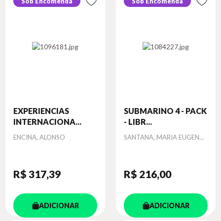
Sob Encomenda
Sob Encomenda
EXPERIENCIAS
SUBMARINO 4 - PACK
INTERNACIONA...
- LIBR...
Autor
Autor
ENCINA, ALONSO
SANTANA, MARIA EUGEN...
R$ 317
,39
R$ 216
,00
ADICIONAR
ADICIONAR