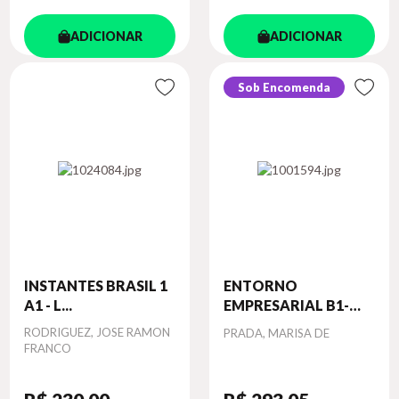
ADICIONAR
ADICIONAR
Sob Encomenda
INSTANTES BRASIL 1
ENTORNO
A1 - L...
EMPRESARIAL B1-
B2...
Autor
RODRIGUEZ, JOSE RAMON
Autor
PRADA, MARISA DE
FRANCO