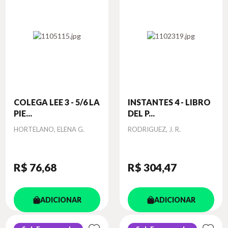
COLEGA LEE 3 - 5/6 LA
INSTANTES 4 - LIBRO
PIE...
DEL P...
Autor
Autor
HORTELANO, ELENA G.
RODRIGUEZ, J. R.
R$ 76
,68
R$ 304
,47
ADICIONAR
ADICIONAR