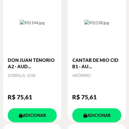
DON JUAN TENORIO
CANTAR DE MIO CID
A2 - AUD...
B1 - AU...
Autor
Autor
ZORRILLA, JOSE
ANÔNIMO
R$ 75
,61
R$ 75
,61
ADICIONAR
ADICIONAR