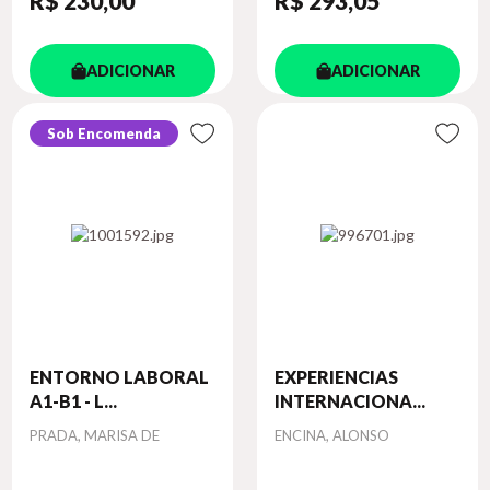
R$ 230
,00
R$ 293
,05
ADICIONAR
ADICIONAR
Sob Encomenda
ENTORNO LABORAL
EXPERIENCIAS
A1-B1 - L...
INTERNACIONA...
Autor
Autor
PRADA, MARISA DE
ENCINA, ALONSO