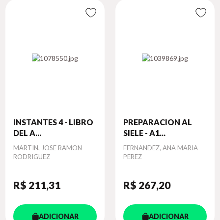
INSTANTES 4 - LIBRO
PREPARACION AL
DEL A...
SIELE - A1...
Autor
MARTIN, JOSE RAMON
Autor
FERNANDEZ, ANA MARIA
RODRIGUEZ
PEREZ
R$ 211
,31
R$ 267
,20
ADICIONAR
ADICIONAR