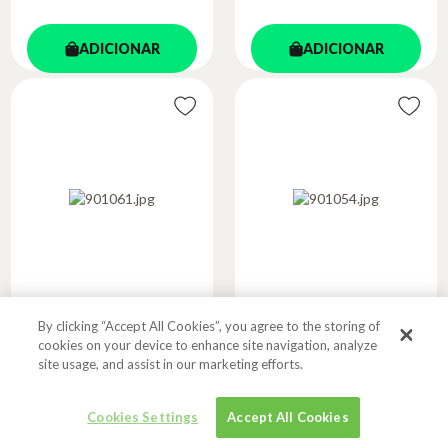
ADICIONAR
ADICIONAR
By clicking “Accept All Cookies”, you agree to the storing of
EL TRAGICO
ESPANOL? POR
cookies on your device to enhance site navigation, analyze
DESTINO DE UN ...
SUPUESTO! 4 ...
site usage, and assist in our marketing efforts.
Autor
CISNEROS, CONSUELO
Autor
SOUSA, DAVID R.
JIMENEZ DE
Cookies Settings
Accept All Cookies