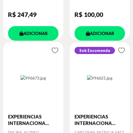
R$ 247
,49
R$ 100
,00
ADICIONAR
ADICIONAR
Sob Encomenda
EXPERIENCIAS
EXPERIENCIAS
INTERNACIONA...
INTERNACIONA...
Autor
Autor
ENCINA, ALONSO
GARCERAN, PATRICIA SAEZ