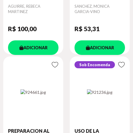
Autor
AGUIRRE, REBECA
Autor
SANCHEZ, MONICA
MARTINEZ
GARCIA-VINO
R$ 100
,00
R$ 53
,31
ADICIONAR
ADICIONAR
Sob Encomenda
PREPARACION AL
USO DE LA