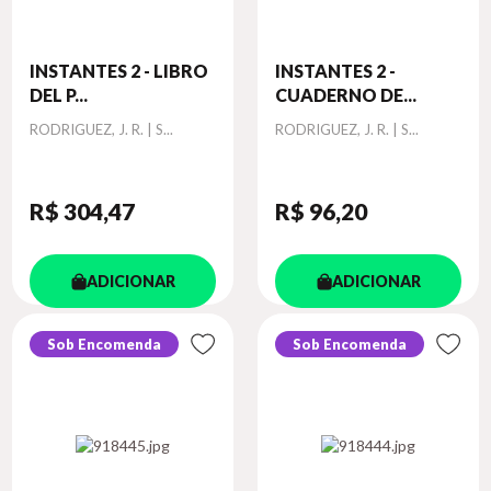
INSTANTES 2 - LIBRO
INSTANTES 2 -
DEL P...
CUADERNO DE...
Autor
Autor
RODRIGUEZ, J. R. | S...
RODRIGUEZ, J. R. | S...
R$ 304
,47
R$ 96
,20
ADICIONAR
ADICIONAR
Sob Encomenda
Sob Encomenda