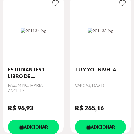
ESTUDIANTES 1 -
TU Y YO - NIVEL A
LIBRO DEL...
Autor
PALOMINO, MARIA
Autor
VARGAS, DAVID
ANGELES
R$ 96
,93
R$ 265
,16
ADICIONAR
ADICIONAR