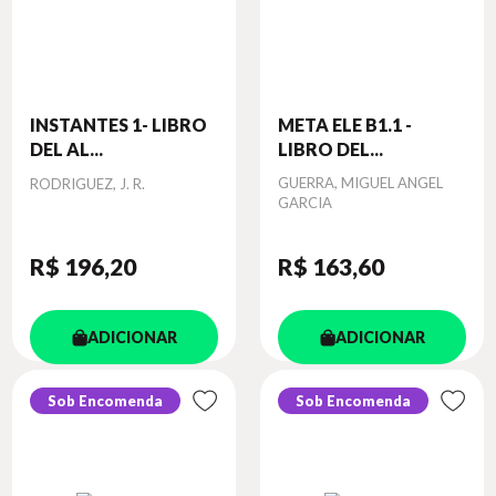
INSTANTES 1- LIBRO
META ELE B1.1 -
DEL AL...
LIBRO DEL...
Autor
Autor
GUERRA, MIGUEL ANGEL
RODRIGUEZ, J. R.
GARCIA
R$ 196
,20
R$ 163
,60
ADICIONAR
ADICIONAR
Sob Encomenda
Sob Encomenda