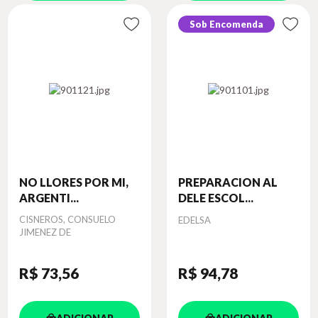
Sob Encomenda
NO LLORES POR MI,
PREPARACION AL
ARGENTI...
DELE ESCOL...
Autor
CISNEROS, CONSUELO
Autor
EDELSA
JIMENEZ DE
R$ 73
,56
R$ 94
,78