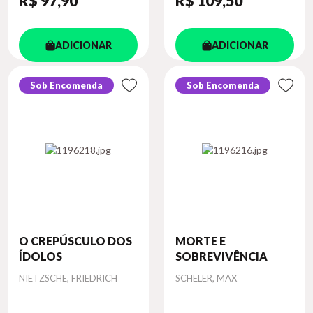
R$ 97
,90
R$ 109
,50
ADICIONAR
ADICIONAR
Sob Encomenda
Sob Encomenda
O CREPÚSCULO DOS
MORTE E
ÍDOLOS
SOBREVIVÊNCIA
Autor
Autor
NIETZSCHE, FRIEDRICH
SCHELER, MAX