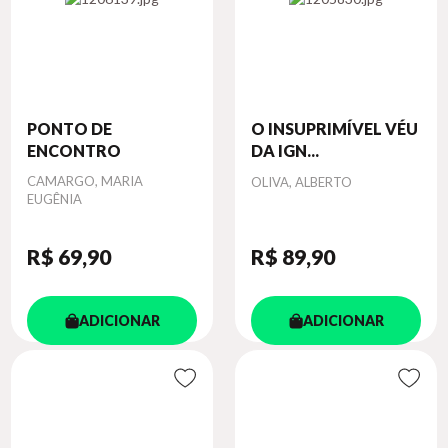
PONTO DE
O INSUPRIMÍVEL VÉU
ENCONTRO
DA IGN...
Autor
CAMARGO, MARIA
Autor
OLIVA, ALBERTO
EUGÊNIA
R$ 69
,90
R$ 89
,90
ADICIONAR
ADICIONAR