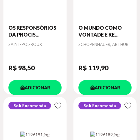
OS RESPONSÓRIOS
O MUNDO COMO
DA PROCIS...
VONTADE E RE...
Autor
Autor
SAINT-POL-ROUX
SCHOPENHAUER, ARTHUR
R$ 98
,50
R$ 119
,90
ADICIONAR
ADICIONAR
Sob Encomenda
Sob Encomenda