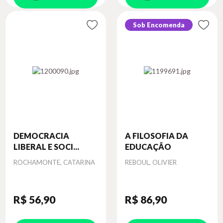
Sob Encomenda
DEMOCRACIA
A FILOSOFIA DA
LIBERAL E SOCI...
EDUCAÇÃO
Autor
Autor
ROCHAMONTE, CATARINA
REBOUL, OLIVIER
R$ 56
,90
R$ 86
,90