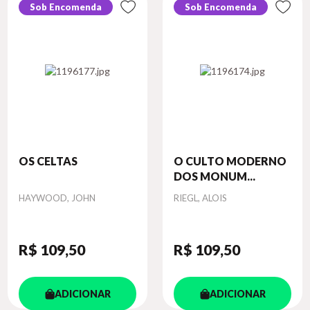
Sob Encomenda
Sob Encomenda
OS CELTAS
O CULTO MODERNO
DOS MONUM...
Autor
Autor
HAYWOOD, JOHN
RIEGL, ALOIS
R$ 109
,50
R$ 109
,50
ADICIONAR
ADICIONAR