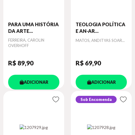
PARA UMA HISTÓRIA
TEOLOGIA POLÍTICA
DA ARTE...
E AN-AR...
Autor
FERREIRA, CAROLIN
Autor
MATOS, ANDITYAS SOAR...
OVERHOFF
R$ 89
,90
R$ 69
,90
ADICIONAR
ADICIONAR
Sob Encomenda