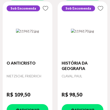
Sob Encomenda
Sob Encomenda
O ANTICRISTO
HISTÓRIA DA
GEOGRAFIA
Autor
Autor
NIETZSCHE, FRIEDRICH
CLAVAL, PAUL
R$ 109
,50
R$ 98
,50