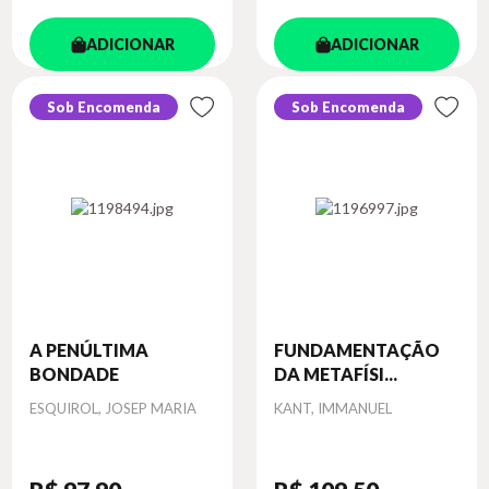
ADICIONAR
ADICIONAR
Sob Encomenda
Sob Encomenda
A PENÚLTIMA
FUNDAMENTAÇÃO
BONDADE
DA METAFÍSI...
Autor
Autor
ESQUIROL, JOSEP MARIA
KANT, IMMANUEL