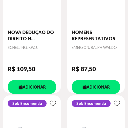
NOVA DEDUÇÃO DO
HOMENS
DIREITO N...
REPRESENTATIVOS
Autor
Autor
SCHELLING, F.W.J.
EMERSON, RALPH WALDO
R$ 109
,50
R$ 87
,50
ADICIONAR
ADICIONAR
Sob Encomenda
Sob Encomenda