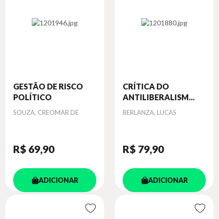
GESTÃO DE RISCO
CRÍTICA DO
POLÍTICO
ANTILIBERALISM...
Autor
Autor
SOUZA, CREOMAR DE
BERLANZA, LUCAS
R$ 69
,90
R$ 79
,90
ADICIONAR
ADICIONAR