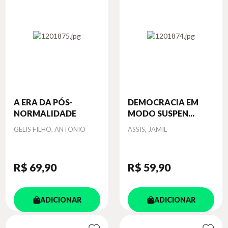
A ERA DA PÓS-
DEMOCRACIA EM
NORMALIDADE
MODO SUSPEN...
Autor
Autor
GELIS FILHO, ANTONIO
ASSIS, JAMIL
R$ 69
,90
R$ 59
,90
ADICIONAR
ADICIONAR