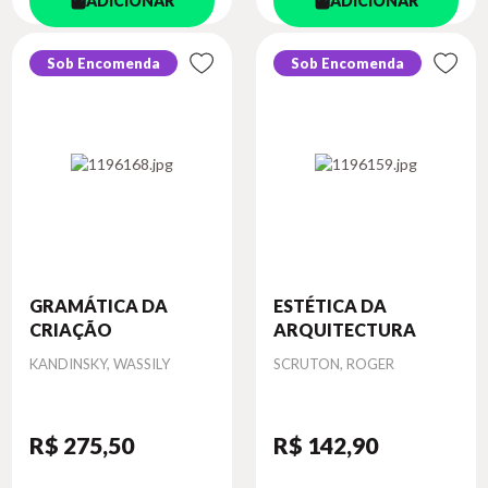
ADICIONAR
ADICIONAR
Sob Encomenda
Sob Encomenda
GRAMÁTICA DA
ESTÉTICA DA
CRIAÇÃO
ARQUITECTURA
Autor
Autor
KANDINSKY, WASSILY
SCRUTON, ROGER
R$ 275
,50
R$ 142
,90