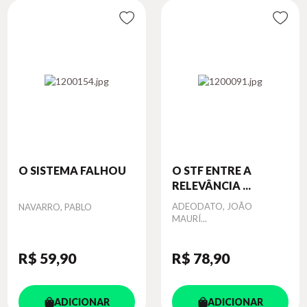
O SISTEMA FALHOU
O STF ENTRE A
RELEVÂNCIA ...
Autor
Autor
ADEODATO, JOÃO
NAVARRO, PABLO
MAURÍ...
R$ 59
,90
R$ 78
,90
ADICIONAR
ADICIONAR