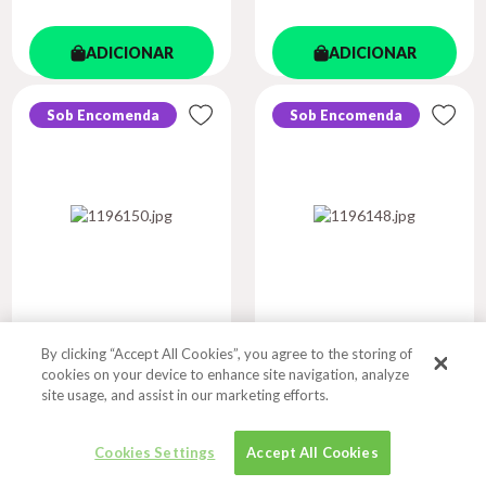
ADICIONAR
ADICIONAR
Sob Encomenda
Sob Encomenda
By clicking “Accept All Cookies”, you agree to the storing of
DO BELO MUSICAL
DISCURSO DO
cookies on your device to enhance site navigation, analyze
MÉTODO
site usage, and assist in our marketing efforts.
Autor
Autor
HANSLICK, EDUARD
DESCARTES, RENÉ
Cookies Settings
Accept All Cookies