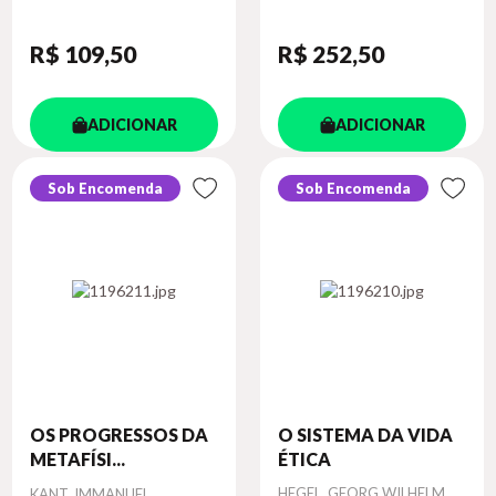
R$ 109
,50
R$ 252
,50
ADICIONAR
ADICIONAR
Sob Encomenda
Sob Encomenda
OS PROGRESSOS DA
O SISTEMA DA VIDA
METAFÍSI...
ÉTICA
Autor
Autor
HEGEL, GEORG WILHELM
KANT, IMMANUEL