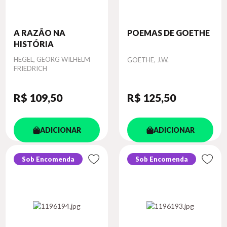
A RAZÃO NA
POEMAS DE GOETHE
HISTÓRIA
Autor
HEGEL, GEORG WILHELM
Autor
GOETHE, J.W.
FRIEDRICH
R$ 109
,50
R$ 125
,50
ADICIONAR
ADICIONAR
Sob Encomenda
Sob Encomenda