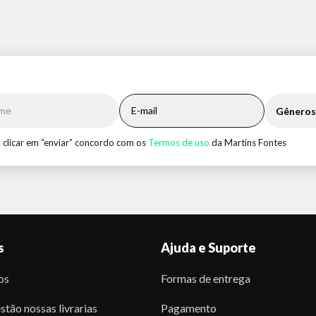
Gêneros
 clicar em “enviar” concordo com os
Termos de uso
da Martins Fontes
s
Ajuda e Suporte
os
Formas de entrega
stão nossas livrarias
Pagamento