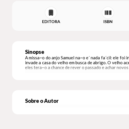
EDITORA
ISBN
Sinopse
A missa~o do anjo Samuel na~o e´ nada fa´cil: ele foi
invade a casa do velho em busca de abrigo. O velho a
eles tera~o a chance de rever o passado e achar novos
Sobre o Autor