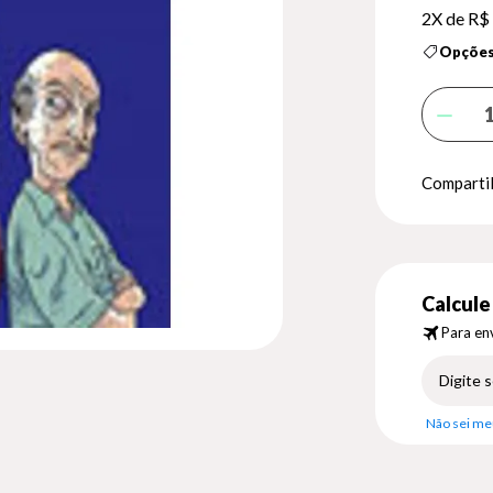
2X de
R$ 
Opções
Compartil
Calcule 
Para env
Não sei me