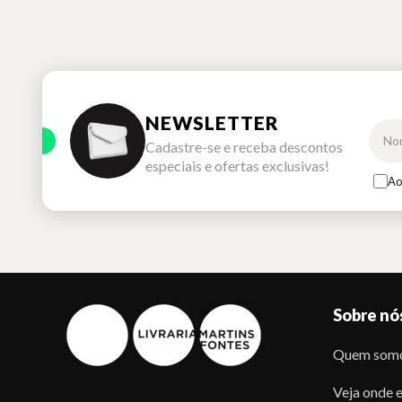
NEWSLETTER
Cadastre-se e receba descontos
especiais e ofertas exclusivas!
Ao
Sobre nó
Quem som
Veja onde e