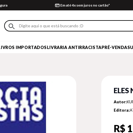
gura
Em até 4x sem juros no cartão*
LIVROS IMPORTADOS
LIVRARIA ANTIRRACISTA
PRÉ-VENDA
S
ELES
Autor:
KU
Editora:
A
R$ 1