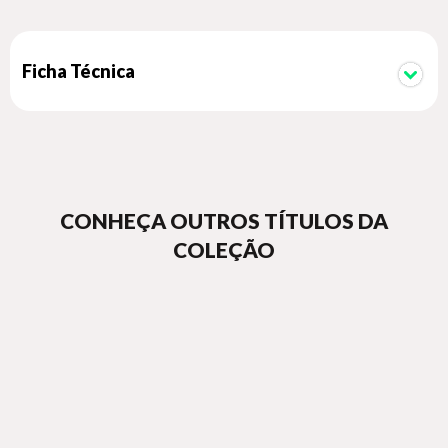
futuro irmão no mais improvável dos lugares: em uma escola
de circo.
Ficha Técnica
A história, então, deixa de ser apenas a de Amanda, mas
também a de Marcos, uma criança que tem sua vida
transformada, mas que também modifica a vida de todos que
o cercam. Ao crescerem juntos, os dois irmãos vivem a
infância e a adolescência repletas de confusões e
descobertas. O processo é difícil, cheio de obstáculos, porém
repleto de esperança.
CONHEÇA OUTROS TÍTULOS DA
COLEÇÃO
Esta também é a história do meu irmão
narra a relação de dois irmãos da infância até a juventude,
superando as dificuldades na construção de uma nova
estrutura familiar.