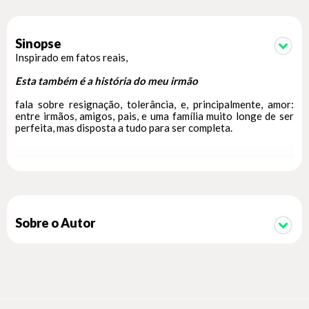
Sinopse
Inspirado em fatos reais,
Esta também é a história do meu irmão
fala sobre resignação, tolerância, e, principalmente, amor:
entre irmãos, amigos, pais, e uma família muito longe de ser
perfeita, mas disposta a tudo para ser completa.
Amanda é uma criança inteligente, e também muito ocupada.
Com os pais no trabalho o tempo todo, seu tempo é
preenchido por atividades extracurriculares. Filha única e
com poucos amigos, ela sempre tem a sensação de que há um
pedaço faltando em sua vida. Então, um dia, a menina se dá
Sobre o Autor
conta de que, para se sentir completa, ela precisa de um
irmão. Mas alguém que fosse escolhido por ela mesma.
Após diversas visitas a abrigos e instituições, uma
brincadeira do destino faz com que a garota encontre seu