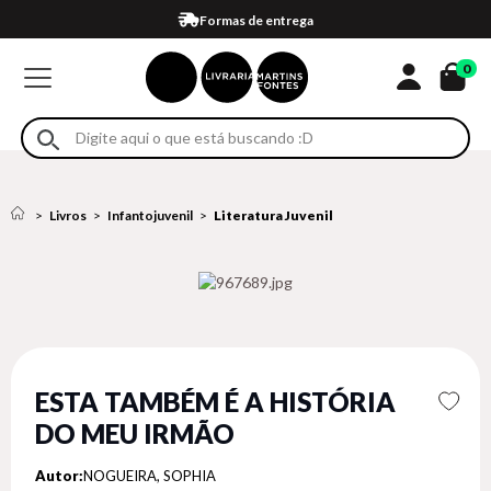
Compra 100% segura
Formas de entrega
Retire na loja
Eventos
Em até 4x sem juros no cartão*
0
Livros
Infantojuvenil
Literatura Juvenil
ESTA TAMBÉM É A HISTÓRIA
DO MEU IRMÃO
Autor:
NOGUEIRA, SOPHIA