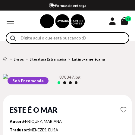
Compra 100% segura
Formas de entrega
Retire na loja
Eventos
Em até 4x sem juros no cartão*
0
Livros
Literatura Estrangeira
Latino-americana
Sob Encomenda
ESTE É O MAR
Autor:
ENRIQUEZ, MARIANA
Tradutor:
MENEZES, ELISA