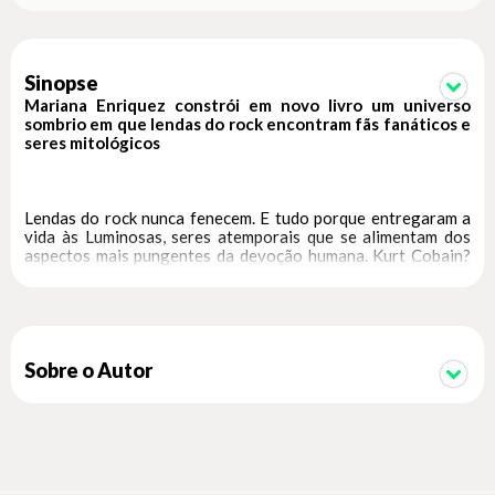
Sinopse
Mariana Enriquez constrói em novo livro um universo
sombrio em que lendas do rock encontram fãs fanáticos e
seres mitológicos
Lendas do rock nunca fenecem. E tudo porque entregaram a
vida às Luminosas, seres atemporais que se alimentam dos
aspectos mais pungentes da devoção humana. Kurt Cobain?
Lenda criada por Violeta. Sid Vicious? Gina. Jim Morrison?
Marianne. No universo de
Este é o mar
, se tornar uma verdadeira lenda do rock envolve seres
mitológicos femininos e um mundo intenso e sombrio,
marcado pelo esquecimento e pelas lembranças que
Sobre o Autor
atravessam gerações.
Helena é uma das responsáveis por manter a engrenagem do
fanatismo a todo vapor, incitando os jovens fãs humanos a
darem tudo de si e a consumirem seu ídolo. No entanto, não