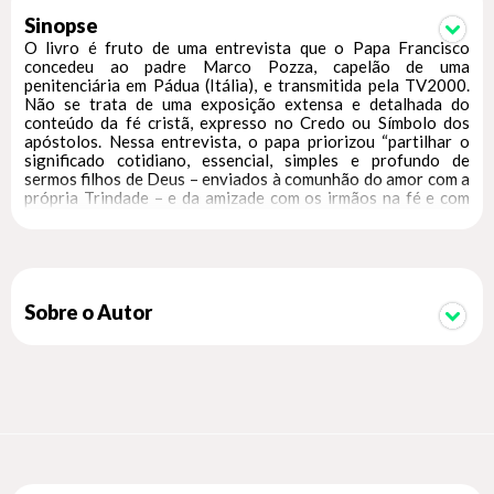
Sinopse
O livro é fruto de uma entrevista que o Papa Francisco
concedeu ao padre Marco Pozza, capelão de uma
penitenciária em Pádua (Itália), e transmitida pela TV2000.
Não se trata de uma exposição extensa e detalhada do
conteúdo da fé cristã, expresso no Credo ou Símbolo dos
apóstolos. Nessa entrevista, o papa priorizou “partilhar o
significado cotidiano, essencial, simples e profundo de
sermos filhos de Deus – enviados à comunhão do amor com a
própria Trindade – e da amizade com os irmãos na fé e com
toda a humanidade”.
Sobre o Autor