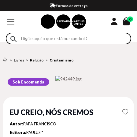
Compra 100% segura
Formas de entrega
Retire na loja
Eventos
Em até 4x sem juros no cartão*
0
Livros
Religião
Cristianismo
Sob Encomenda
EU CREIO, NÓS CREMOS
Autor:
PAPA FRANCISCO
Editora:
PAULUS *