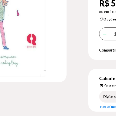
R$ 5
1x 
Opções
Compartil
Calcule 
Para env
Não sei me