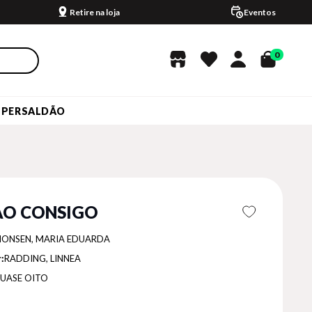
Retire na loja
Eventos
0
UPERSALDÃO
ÃO CONSIGO
MONSEN, MARIA EDUARDA
:
RADDING, LINNEA
UASE OITO