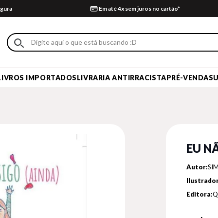
gura
Em até 4x sem juros no cartão*
LIVROS IMPORTADOS
LIVRARIA ANTIRRACISTA
PRÉ-VENDA
S
EU N
Autor:
SI
Ilustrador
Editora:
Q