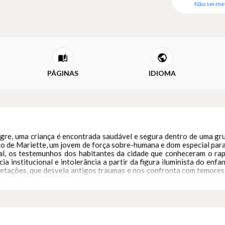
Não sei me
PÁGINAS
IDIOMA
lagre, uma criança é encontrada saudável e segura dentro de uma g
lho de Mariette, um jovem de força sobre-humana e dom especial para 
ial, os testemunhos dos habitantes da cidade que conheceram o rap
cia institucional e intolerância a partir da figura iluminista do en
pretações, que desvela antigos traumas e nos confronta com temores 
as Livrarias de Madri.