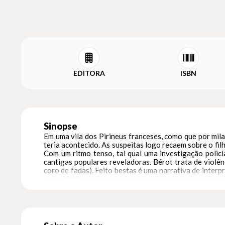
EDITORA
ISBN
Sinopse
Em uma vila dos Pirineus franceses, como que por mi
teria acontecido. As suspeitas logo recaem sobre o fi
Com um ritmo tenso, tal qual uma investigação polic
cantigas populares reveladoras. Bérot trata de violên
coro de fadas). Feito bestas é uma narrativa de inter
e, em 2023, recebeu o prêmio de Melhor Livro do Ano d