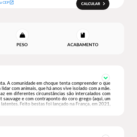
u CEP
PESO
ACABAMENTO
ruta. A comunidade em choque tenta compreender o que
lidar com animais, que há anos vive isolado com a mãe.
az em diferentes circunstâncias são intercalados com
fant sauvage e com contraponto do coro grego (aqui, um
latentes. Feito bestas foi lançado na França, em 2021,