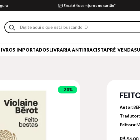
gura
Em até 4x sem juros no cartão*
LIVROS IMPORTADOS
LIVRARIA ANTIRRACISTA
PRÉ-VENDA
S
30%
FEIT
Autor:
BÉR
Tradutor:
Editora:
M
R$ 56,00