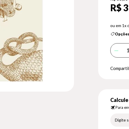
R$ 3
1x 
Opções
Compartil
Calcule 
Para env