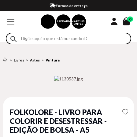
Compra 100% segura
Formas de entrega
Retire na loja
Eventos
Em até 4x sem juros no cartão*
0
Livros
Artes
Pintura
FOLKOLORE - LIVRO PARA
COLORIR E DESESTRESSAR -
EDIÇÃO DE BOLSA - A5