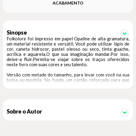
ACABAMENTO
Sinopse
Folkolore foi impresso em papel Opaline de alta gramatura,
um material resistente e versátil. Você pode utilizar lápis de
cor, caneta hidrocor, pastel oleoso ou seco, tinta guache,
acrílica e aquarela.O que sua imaginação mandar.Por isso,
deixe-a fluir.Permita-se viajar sobre os traços oferecidos
neste livro com suas cores e seu talento.
Versão com metade do tamanho, para levar com você na sua
bolsa ou mochila. No fundo, um cartão reforçado para que
você consiga pintar o livro apoiado até em seu colo.
Páginas
São 12 paineis ilustrados para colorir em papel Opaline 180
g/m2 branco.
Sobre o Autor