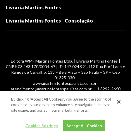
Livraria Martins Fontes
Livraria Martins Fontes - Consolação
Editora WMF Martins Fontes Ltda. | Livraria Martins Fontes |
CNPJ: 08.463.170/0004-67 | IE: 147.024.991.112 Rua Prof. Laerte
Ramos de Carvalho, 133 – Bela Vista – São Paulo – SP – Cep
01325-030 |
www.martinsfontespaulista.com.br |
atendimento@martinsfontespaulista.com.br | 11 3292-2660
By clicking “Accept All Cookies”, you agree to the storing of
© 2014 -
2026
, MartinsFontes livros nacionais e importados,
cookies on your device to enhance site navigation, analyze
com mais de 700 mil títulos. Todos os direitos reservados.
site usage, and assist in our marketing efforts.
Cookies Settings
Accept All Cookies