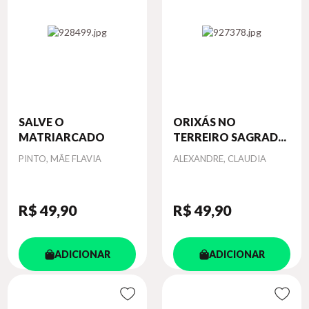
SALVE O
ORIXÁS NO
MATRIARCADO
TERREIRO SAGRAD...
Autor
Autor
PINTO, MÃE FLAVIA
ALEXANDRE, CLAUDIA
R$ 49
,90
R$ 49
,90
ADICIONAR
ADICIONAR