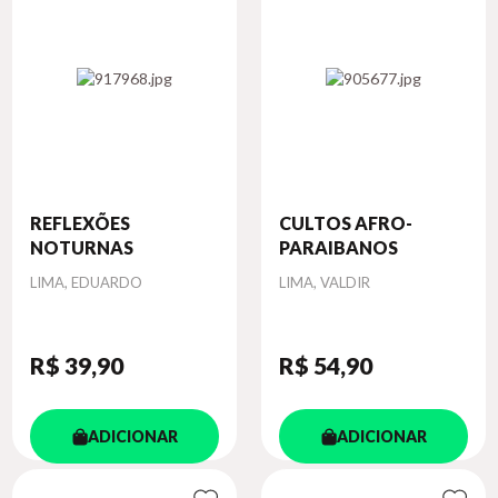
REFLEXÕES
CULTOS AFRO-
NOTURNAS
PARAIBANOS
Autor
Autor
LIMA, EDUARDO
LIMA, VALDIR
R$ 39
,90
R$ 54
,90
ADICIONAR
ADICIONAR