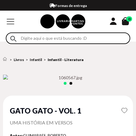
Compra 100% segura
Formas de entrega
Retire na loja
Eventos
Em até 4x sem juros no cartão*
0
Livros
Infantil
Infantil - Literatura
GATO GATO - VOL. 1
UMA HISTÓRIA EM VERSOS
Autor:
GUIMARAES, ROBERTO