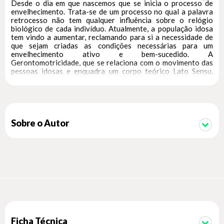
Desde o dia em que nascemos que se inicia o processo de
envelhecimento. Trata-se de um processo no qual a palavra
retrocesso não tem qualquer influência sobre o relógio
biológico de cada indivíduo. Atualmente, a população idosa
tem vindo a aumentar, reclamando para si a necessidade de
que sejam criadas as condições necessárias para um
envelhecimento ativo e bem-sucedido. A
Gerontomotricidade, que se relaciona com o movimento das
pessoas idosas e enquadra um corpo teórico Lato Sensu,
abrangendo por isso diversas disciplinas, constitui-se como
um dos pilares da promoção de um envelhecimento saudável.
A elaboração deste manual visa reunir o corpo teórico
inerente à Gerontomotricidade e transpô-lo para a prática
através de propostas de exercício físico para pessoas idosas.
Sobre o Autor
Trata-se de um livro fundamental para dar apoio e
orientação na organização, planeamento e implementação de
programas de exercício físico para idosos. Uma leitura
obrigatória para todos os intervenientes que atuem junto
desta população.
? O livro fundamental para dar apoio e orientação na
organização, planeamento e implementação de programas de
exercício físico para idosos.
? Leitura obrigatória para todos os intervenientes que atuem
Ficha Técnica
junto da população idosa.