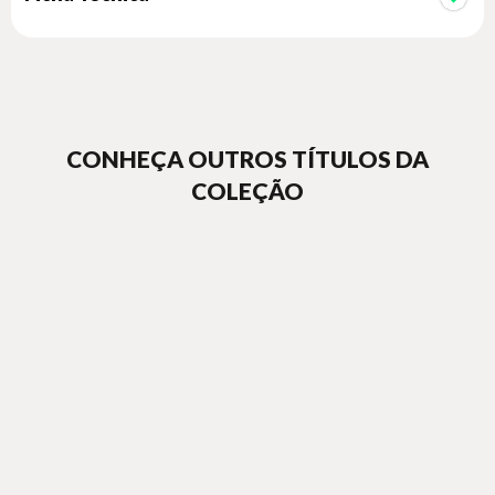
? A Gerontomotricidade é um dos pilares da promoção de um
envelhecimento saudável.
? Atualmente, a população idosa tem vindo a aumentar,
reclamando para si a necessidade de que sejam criadas as
condições necessárias para um envelhecimento ativo e bem-
sucedido.
CONHEÇA OUTROS TÍTULOS DA
COLEÇÃO