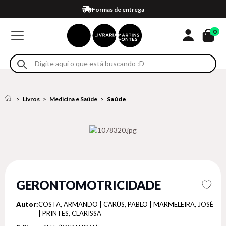
Compra 100% segura
Formas de entrega
Retire na loja
Eventos
Em até 4x sem juros no cartão*
0
Livros
Medicina e Saúde
Saúde
GERONTOMOTRICIDADE
Autor:
COSTA, ARMANDO | CARÚS, PABLO | MARMELEIRA, JOSÉ
| PRINTES, CLARISSA