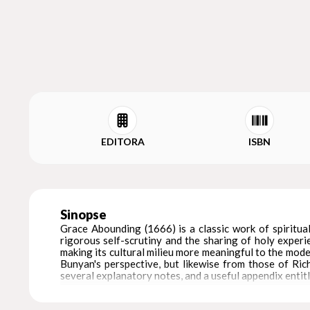
EDITORA
ISBN
Sinopse
Grace Abounding (1666) is a classic work of spiritual
rigorous self-scrutiny and the sharing of holy experi
making its cultural milieu more meaningful to the moder
Bunyan's perspective, but likewise from those of Ri
several explanatory notes, and a useful appendix enti