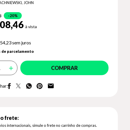
ACHNIEWSKI, JOHN
8
20%
08,46
54,23
sem juros
 de parcelamento
COMPRAR
har:
o frete:
ios internacionais, simule o frete no carrinho de compras.