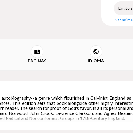
Não sei me
PÁGINAS
IDIOMA
 autobiography--a genre which flourished in Calvinist England as 
ences. This edition sets that book alongside other highly interest
n reader. The search for proof of God's favor, in all its personal an
chard Norwood, John Crook, Lawrence Clarkson, and Agnes Beaumont
tled Radical and Nonconformist Groups in 17th-Century England.