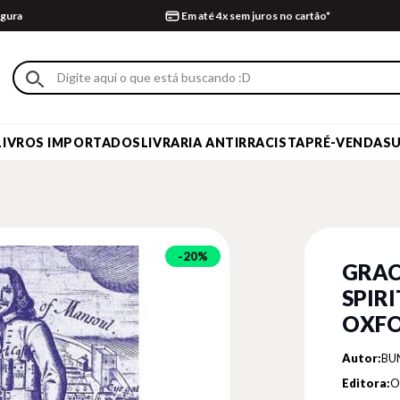
gura
Em até 4x sem juros no cartão*
LIVROS IMPORTADOS
LIVRARIA ANTIRRACISTA
PRÉ-VENDA
S
20%
GRAC
SPIR
OXFO
Autor:
BU
Editora:
O