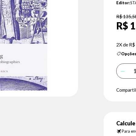
Editor:
ST
R$ 135,5
R$ 1
2X de
R$ 
Opções
Compartil
Calcule 
Para env