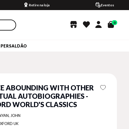
Retire na loja
Eventos
0
UPERSALDÃO
E ABOUNDING WITH OTHER
ITUAL AUTOBIOGRAPHIES -
RD WORLD'S CLASSICS
NYAN, JOHN
XFORD UK