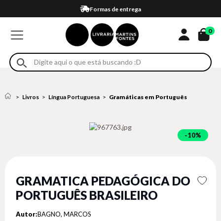
Compra 100% segura
Formas de entrega
Retire na loja
Eventos
Em até 4x sem juros no cartão*
0
Livros
Língua Portuguesa
Gramáticas em Português
10%
GRAMATICA PEDAGÓGICA DO
PORTUGUÊS BRASILEIRO
Autor:
BAGNO, MARCOS