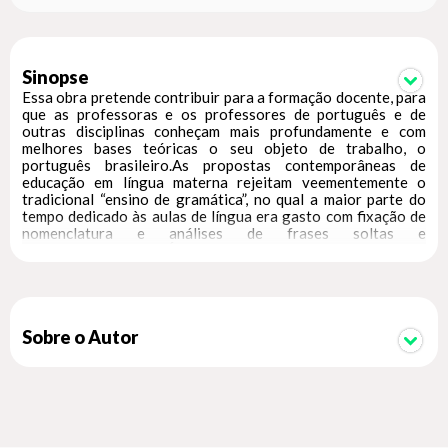
Sinopse
Essa obra pretende contribuir para a formação docente, para
que as professoras e os professores de português e de
outras disciplinas conheçam mais profundamente e com
melhores bases teóricas o seu objeto de trabalho, o
português brasileiro.As propostas contemporâneas de
educação em língua materna rejeitam veementemente o
tradicional “ensino de gramática”, no qual a maior parte do
tempo dedicado às aulas de língua era gasto com fixação de
nomenclatura e análises de frases soltas e
descontextualizadas. É preciso levar os aprendizes a refletir
sobre a língua que usam, mas isso pode ser feito de maneira
intuitiva, por meio de atividades que chamamos de
epilinguísticas, sem o emprego de terminologia gramatical e
sem a obsessão classificatória tradicional. É claro que a
classificação pode ser apresentada, mas não como a
Sobre o Autor
finalidade em si mesma da educação em língua materna. Em
resumo: não se deve ensinar gramática na escola (no sentido
tradicional de “gramática”), mas quem vai ensinar na escola
deve conhecer muito bem a gramática da língua.Assim como
outras obras recentes dedicadas ao estudo e à descrição do
português brasileiro contemporâneo, a Gramática