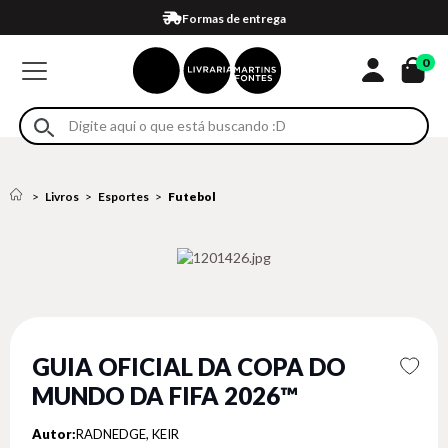
Compra 100% segura
Formas de entrega
Retire na loja
Eventos
Em até 4x sem juros no cartão*
0
Livros
Esportes
Futebol
GUIA OFICIAL DA COPA DO
MUNDO DA FIFA 2026™
Autor:
RADNEDGE, KEIR