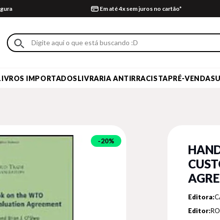
gura
Em até 4x sem juros no cartão*
LIVROS IMPORTADOS
LIVRARIA ANTIRRACISTA
PRÉ-VENDA
S
20%
HAND
CUST
AGRE
Editora:
C
Editor:
RO