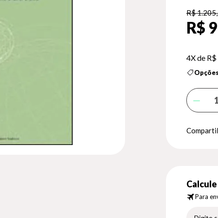
R$ 1.205
R$ 9
4X de
R$
Opções
Compartil
Calcule 
Para env