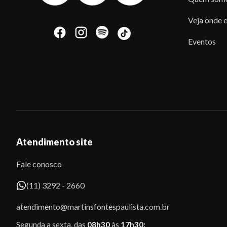
Veja onde e
Eventos
Atendimento site
Fale conosco
(11) 3292 - 2660
atendimento@martinsfontespaulista.com.br
Segunda a sexta, das
08h30
às
17h30;