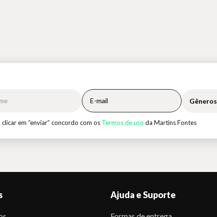
Gêneros
 clicar em “enviar” concordo com os
Termos de uso
da Martins Fontes
s
Ajuda e Suporte
os
Formas de entrega