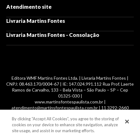
Atendimento site
Livraria Martins Fontes
Livraria Martins Fontes - Consolação
Editora WMF Martins Fontes Ltda. | Livraria Martins Fontes |
CNPJ: 08.463.170/0004-67 | IE: 147.024.991.112 Rua Prof. Laerte
Ramos de Carvalho, 133 – Bela Vista – São Paulo – SP – Cep
01325-030 |
www.martinsfontespaulista.com.br |
atendimento@martinsfontespaulista.com.br | 11 3292-2660
By clicking “Accept All Cookies”, you agree to the storing of
© 2014 -
2026
, MartinsFontes livros nacionais e importados,
cookies on your device to enhance site navigation, analyze
com mais de 700 mil títulos. Todos os direitos reservados.
site usage, and assist in our marketing efforts.