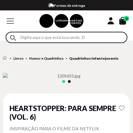
Compra 100% segura
Formas de entrega
Retire na loja
Eventos
Em até 4x sem juros no cartão*
0
Livros
Humor e Quadrinhos
Quadrinhos Infantojuvenis
HEARTSTOPPER: PARA SEMPRE
(VOL. 6)
INSPIRAÇÃO PARA O FILME DA NETFLIX