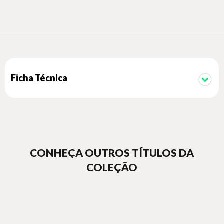
passado e vislumbram o futuro, Nick, Charlie e os amigos vão
descobrir que as memórias que construíram estarão com eles
para sempre.
Ficha Técnica
CONHEÇA OUTROS TÍTULOS DA
COLEÇÃO