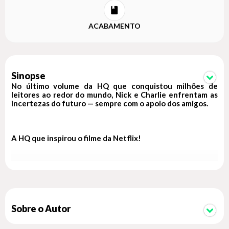
ACABAMENTO
Sinopse
No último volume da HQ que conquistou milhões de
leitores ao redor do mundo, Nick e Charlie enfrentam as
incertezas do futuro — sempre com o apoio dos amigos.
A HQ que inspirou o filme da Netflix!
Todo mundo na escola conhece Nick e Charlie — e todo
mundo tem certeza de que eles vão ficar juntos para sempre.
Mas é um ano de mudanças, despedidas e incertezas, e nem
mesmo a turma consegue escapar do medo do futuro.
Charlie está focado em sua candidatura para líder estudantil.
Sobre o Autor
Já Nick se prepara para a faculdade e tenta entender quem
ele vai ser longe de Charlie. Enquanto se despedem do