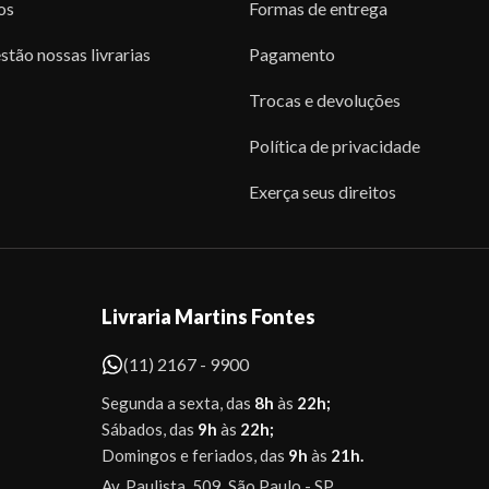
os
Formas de entrega
stão nossas livrarias
Pagamento
Trocas e devoluções
Política de privacidade
Exerça seus direitos
Livraria Martins Fontes
(11) 2167 - 9900
Segunda a sexta, das
8h
às
22h;
Sábados, das
9h
às
22h;
Domingos e feriados, das
9h
às
21h.
Av. Paulista, 509. São Paulo - SP