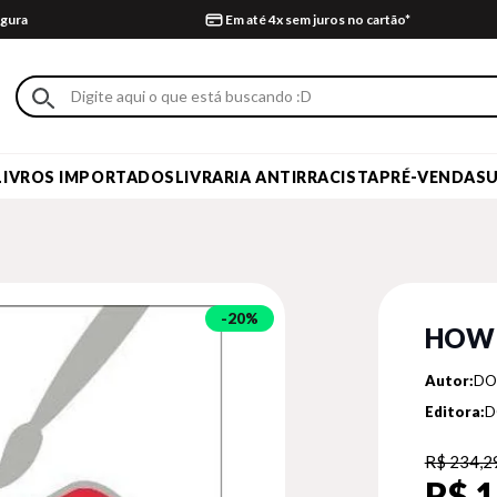
gura
Em até 4x sem juros no cartão*
LIVROS IMPORTADOS
LIVRARIA ANTIRRACISTA
PRÉ-VENDA
S
20%
HOW
Autor:
DO
Editora:
D
R$ 234,2
R$ 1