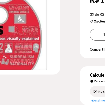
3X de
R$ 
Opções
Compartil
Calcule 
Para env
Não sei me