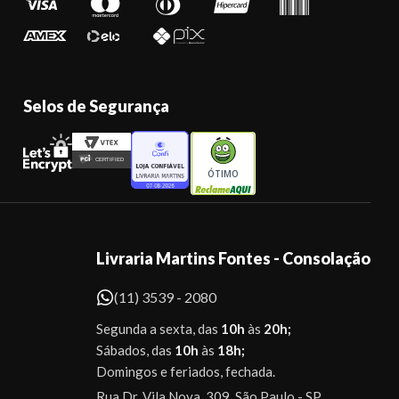
Selos de Segurança
ÓTIMO
Livraria Martins Fontes - Consolação
(11) 3539 - 2080
Segunda a sexta, das
10h
às
20h;
Sábados, das
10h
às
18h;
Domingos e feriados, fechada.
Rua Dr. Vila Nova, 309. São Paulo - SP