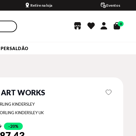
Retire na loja
Eventos
0
UPERSALDÃO
 ART WORKS
RLING KINDERSLEY
ORLING KINDERSLEY UK
9
20%
87,43