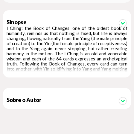
Sinopse
I Ching: the Book of Changes, one of the oldest book of
humanity, reminds us that nothing is fixed, but life is always
changing, flowing naturally from the Yang (the male principle
of creation) to the Yin (the female principle of receptiveness)
and to the Yang again, never stopping, but rather creating
harmony in the motion. The I Ching is an old and venerable
wisdom and each of the 64 cards expresses an archetypical
truth. Following the Book of Changes, every card can turn
into another, with Yin solidifying into Yang and Yang melting
into Yin. The cards offer a powerful visualisation of the I
Ching concept, a useful and practical way to consult the
ancient book. Text is by the American I Ching expert and
writer, Lunaea Weatherstone. 64 full colour cards &
instructions
Sobre o Autor