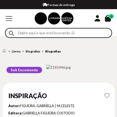
Compra 100% segura
Formas de entrega
Retire na loja
Eventos
Em até 4x sem juros no cartão*
0
Livros
Biografias
Biografias
Sob Encomenda
INSPIRAÇÃO
Autor:
FIGUEIRA, GABRIELLA | M.CELESTE
Editora:
GABRIELLA FIGUEIRA CUSTODIO