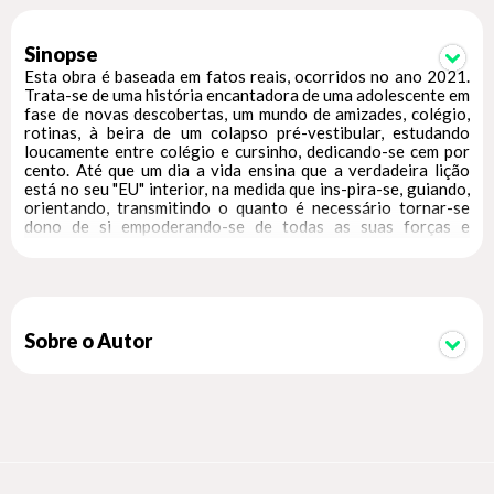
Sinopse
Esta obra é baseada em fatos reais, ocorridos no ano 2021.
Trata-se de uma história encantadora de uma adolescente em
fase de novas descobertas, um mundo de amizades, colégio,
rotinas, à beira de um colapso pré-vestibular, estudando
loucamente entre colégio e cursinho, dedicando-se cem por
cento. Até que um dia a vida ensina que a verdadeira lição
está no seu "EU" interior, na medida que ins-pira-se, guiando,
orientando, transmitindo o quanto é necessário tornar-se
dono de si empoderando-se de todas as suas forças e
fraquezas, até manter, ou quase, um equilíbrio frenético de
sua vida. Espero que através da minha aventura de re-Viver
possa INSPIRAR muitas pessoas a saberem como sair dessa
aventura de poder ressurgir de um momento que marca sua
vida, com a sabedoria e gratidão. Agradeço principalmente a
meus pais que nunca desistiram de acreditar na minha "vida"; a
Sobre o Autor
todos da família e amigos que tenho e os que conquistei com
a minha trajetória. Gabriella Figueira Custodio