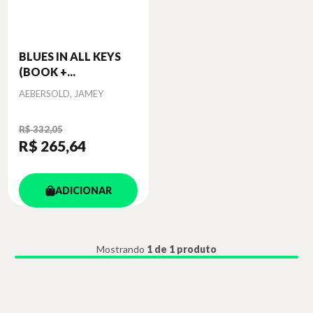
BLUES IN ALL KEYS
(BOOK +...
Autor
AEBERSOLD, JAMEY
R$ 332,05
R$ 265
,64
ADICIONAR
Mostrando
1 de 1 produto