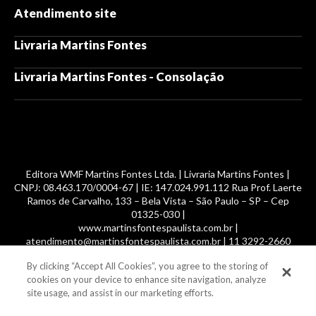
Atendimento site
Livraria Martins Fontes
Livraria Martins Fontes - Consolação
Editora WMF Martins Fontes Ltda. | Livraria Martins Fontes |
CNPJ: 08.463.170/0004-67 | IE: 147.024.991.112 Rua Prof. Laerte
Ramos de Carvalho, 133 – Bela Vista – São Paulo – SP – Cep
01325-030 |
www.martinsfontespaulista.com.br |
atendimento@martinsfontespaulista.com.br | 11 3292-2660
By clicking “Accept All Cookies”, you agree to the storing of
© 2014 -
2026
, MartinsFontes livros nacionais e importados,
cookies on your device to enhance site navigation, analyze
com mais de 700 mil títulos. Todos os direitos reservados.
site usage, and assist in our marketing efforts.