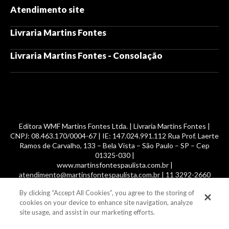
Atendimento site
Livraria Martins Fontes
Livraria Martins Fontes - Consolação
Editora WMF Martins Fontes Ltda. | Livraria Martins Fontes |
CNPJ: 08.463.170/0004-67 | IE: 147.024.991.112 Rua Prof. Laerte
Ramos de Carvalho, 133 – Bela Vista – São Paulo – SP – Cep
01325-030 |
www.martinsfontespaulista.com.br |
atendimento@martinsfontespaulista.com.br | 11 3292-2660
By clicking “Accept All Cookies”, you agree to the storing of
© 2014 -
2026
, MartinsFontes livros nacionais e importados,
cookies on your device to enhance site navigation, analyze
com mais de 700 mil títulos. Todos os direitos reservados.
site usage, and assist in our marketing efforts.