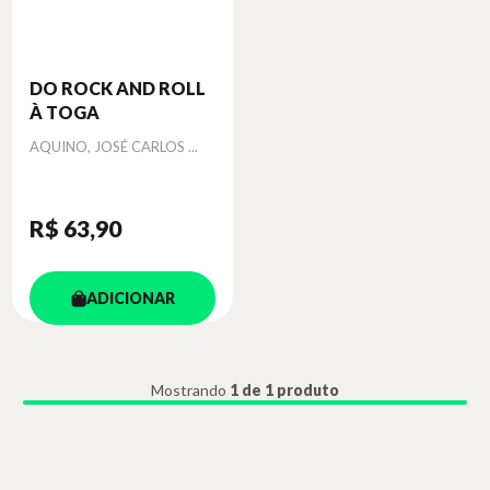
DO ROCK AND ROLL
À TOGA
Autor
AQUINO, JOSÉ CARLOS ...
R$ 63
,90
ADICIONAR
Mostrando
1 de 1 produto