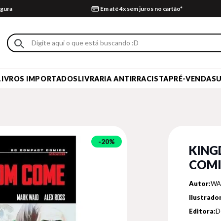
gura
Em até 4x sem juros no cartão*
LIVROS IMPORTADOS
LIVRARIA ANTIRRACISTA
PRÉ-VENDA
S
20%
KING
COMI
Autor:
WA
Ilustrador
Editora:
D