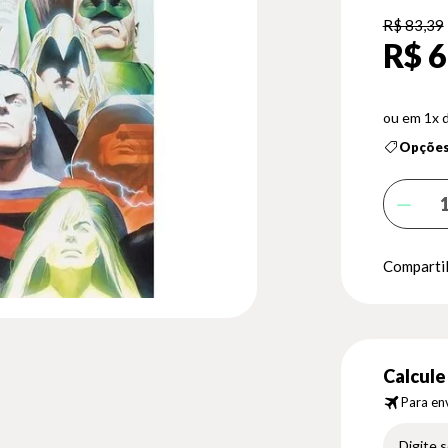
R$ 83,39
R$ 6
1x 
Opções
Compartil
Calcule 
Para env