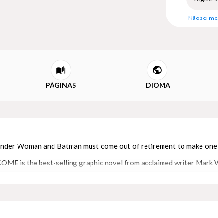
Não sei me
PÁGINAS
IDIOMA
onder Woman and Batman must come out of retirement to make one last
E is the best-selling graphic novel from acclaimed writer Mark W