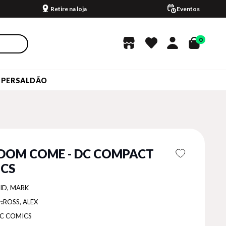
Retire na loja
Eventos
0
UPERSALDÃO
DOM COME - DC COMPACT
CS
ID, MARK
:
ROSS, ALEX
C COMICS