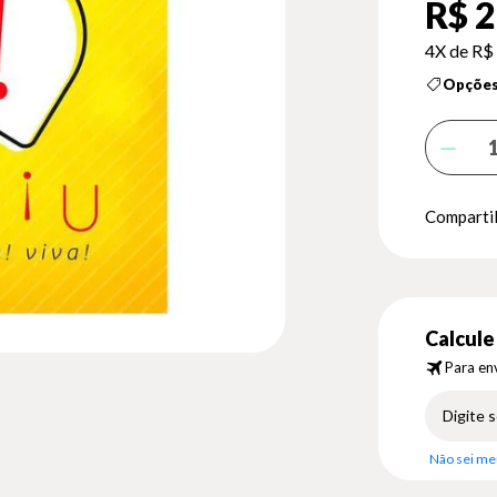
R$ 2
4X de
R$ 
Opções
Compartil
Calcule 
Para env
Não sei me