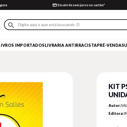
gura
Em até 4x sem juros no cartão*
LIVROS IMPORTADOS
LIVRARIA ANTIRRACISTA
PRÉ-VENDA
S
KIT P
UNID
Autor:
SAL
Editora:
I