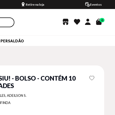
Retire na loja
Eventos
0
UPERSALDÃO
SIU! - BOLSO - CONTÉM 10
ADES
LES, ADEILSON S.
NFINDA