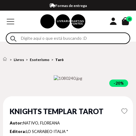
Compra 100% segura
Formas de entrega
Retire na loja
Eventos
Em até 4x sem juros no cartão*
0
Livros
Esoterismo
Tarô
20%
KNIGHTS TEMPLAR TAROT
Autor:
NATIVO, FLOREANA
Editora:
LO SCARABEO ITALIA *