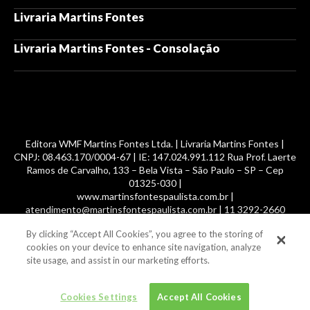
Livraria Martins Fontes
Livraria Martins Fontes - Consolação
Editora WMF Martins Fontes Ltda. | Livraria Martins Fontes |
CNPJ: 08.463.170/0004-67 | IE: 147.024.991.112 Rua Prof. Laerte
Ramos de Carvalho, 133 – Bela Vista – São Paulo – SP – Cep
01325-030 |
www.martinsfontespaulista.com.br |
atendimento@martinsfontespaulista.com.br | 11 3292-2660
By clicking “Accept All Cookies”, you agree to the storing of
© 2014 -
2026
, MartinsFontes livros nacionais e importados,
cookies on your device to enhance site navigation, analyze
com mais de 700 mil títulos. Todos os direitos reservados.
site usage, and assist in our marketing efforts.
Cookies Settings
Accept All Cookies