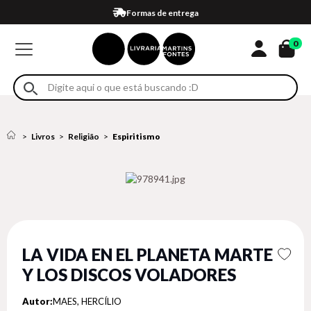
Compra 100% segura
Formas de entrega
Retire na loja
Eventos
Em até 4x sem juros no cartão*
0
Livros
Religião
Espiritismo
LA VIDA EN EL PLANETA MARTE
Y LOS DISCOS VOLADORES
Autor:
MAES, HERCÍLIO