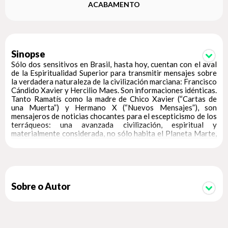
ACABAMENTO
Sinopse
Sólo dos sensitivos en Brasil, hasta hoy, cuentan con el aval
de la Espiritualidad Superior para transmitir mensajes sobre
la verdadera naturaleza de la civilización marciana: Francisco
Cándido Xavier y Hercilio Maes. Son informaciones idénticas.
Tanto Ramatís como la madre de Chico Xavier (“Cartas de
una Muerta”) y Hermano X (“Nuevos Mensajes”), son
mensajeros de noticias chocantes para el escepticismo de los
terráqueos: una avanzada civilización, espiritual y
materialmente considerada, no sólo habita el Planeta Marte,
como nos conoce perfectamente. Y nos visita hace décadas,
en los famosos “Discos Voladores” - hoy OVNIS. Ramatís va
más allá, en esta obra revolucionaria: transporta al lector a
lo cotidiano de la civilización marciana, con sus ciudades de
fantástica belleza, la arquitectura y transportes, el encanto
trascendental de los escenarios de ese mundo, con un
Sobre o Autor
avanzado sistema de gobierno. Permite a nuestra curiosa
mirada penetrar al interior de la vida en Marte, con sus usos y
costumbres, educación y ocio, deportes y estructura social.
Nos conduce a la intimidad de los hogares marcianos, para