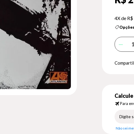
4X de
R$ 
Opções
Compartil
Calcule 
Para env
Não sei me