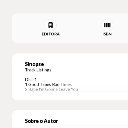
EDITORA
ISBN
Sinopse
Track Listings
Disc 1
1 Good Times Bad Times
2 Babe I'm Gonna Leave You
3 You Shook Me
4 Dazed and Confused
5 Your Time Is Gonna Come
6 Black Mountain Side
7 Communication Breakdown
8 I Can't Quit You Baby
Sobre o Autor
9 How Many More Times?