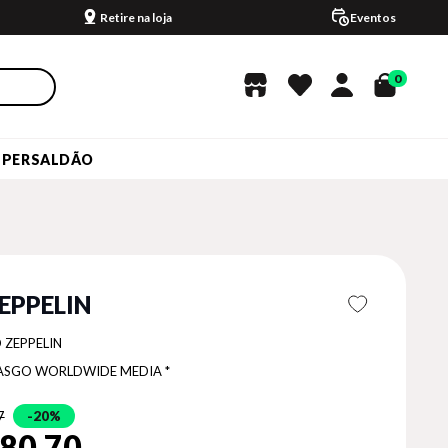
Retire na loja
Eventos
0
UPERSALDÃO
EPPELIN
 ZEPPELIN
ASGO WORLDWIDE MEDIA *
7
20%
80,70