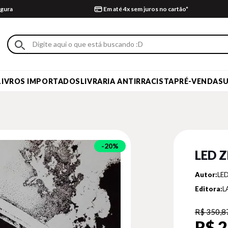
gura
Em até 4x sem juros no cartão*
LIVROS IMPORTADOS
LIVRARIA ANTIRRACISTA
PRÉ-VENDA
S
20%
LED Z
Autor:
LED
Editora:
L
R$ 350,8
R$ 2