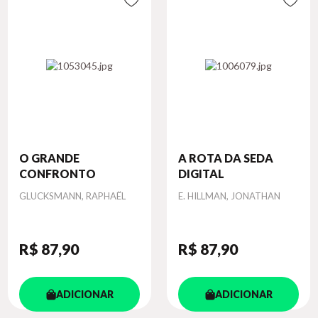
O GRANDE
A ROTA DA SEDA
CONFRONTO
DIGITAL
Autor
Autor
GLUCKSMANN, RAPHAËL
E. HILLMAN, JONATHAN
R$ 87
,90
R$ 87
,90
ADICIONAR
ADICIONAR