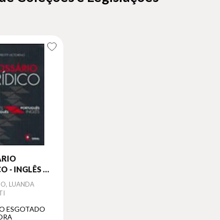
ÁRIO
O - INGLÊS /
UÊS -
NO, LUANDA
UÊS /
TI
O ESGOTADO
ORA