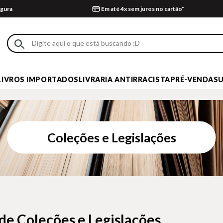
gura
Em até 4x sem juros no cartão*
LIVROS IMPORTADOS
LIVRARIA ANTIRRACISTA
PRÉ-VENDA
S
Coleções e Legislações
 de Coleções e Legislações