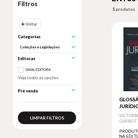
Filtros
1
🢀 Voltar
Coleções e Legislações
DISAL EDITORA
Veja todas as opções
Pré venda
GLOSS
JURÍDIC
PORTUG
Autor
VICTORI
LIMPAR FILTROS
PORTUG
GARIBOT
INGLÊS
PRODUT
NA EDIT