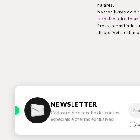
na área.
Nossos livros de d
trabalho
,
direito am
áreas, permitindo q
disponíveis, estamo
NEWSLETTER
Cadastre-se e receba descontos
especiais e ofertas exclusivas!
Ao