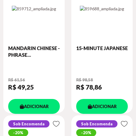
MANDARIN CHINESE -
15-MINUTE JAPANESE
PHRASE...
R$ 61,56
R$ 98,58
R$ 49
,25
R$ 78
,86
ADICIONAR
ADICIONAR
Sob Encomenda
Sob Encomenda
20%
20%