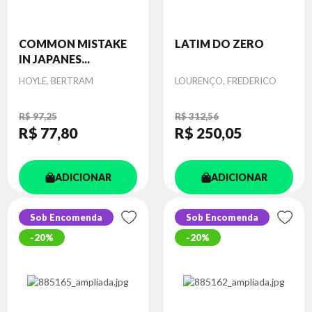
COMMON MISTAKE
LATIM DO ZERO
IN JAPANES...
Autor
Autor
HOYLE, BERTRAM
LOURENÇO, FREDERICO
R$ 97,25
R$ 312,56
R$ 77
,80
R$ 250
,05
ADICIONAR
ADICIONAR
Sob Encomenda
Sob Encomenda
20%
20%