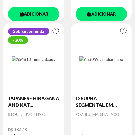
ADICIONAR
ADICIONAR
Sob Encomenda
20%
JAPANESE HIRAGANA
O SUPRA-
AND KAT...
SEGMENTAL EM
TIKU...
Autor
Autor
STOUT, TIMOTHY G.
SOARES, MARILIA FACO
R$ 166,39