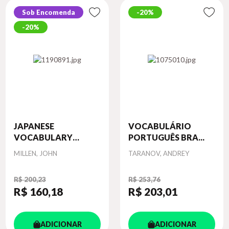
Sob Encomenda
20%
20%
JAPANESE
VOCABULÁRIO
VOCABULARY
PORTUGUÊS BRA...
FLASH...
Autor
Autor
MILLEN, JOHN
TARANOV, ANDREY
R$ 200,23
R$ 253,76
R$ 160
,18
R$ 203
,01
ADICIONAR
ADICIONAR