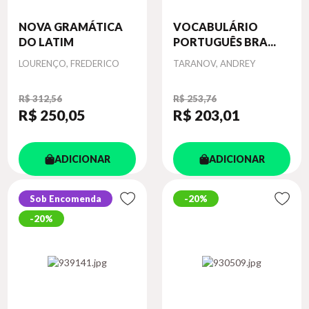
NOVA GRAMÁTICA
VOCABULÁRIO
DO LATIM
PORTUGUÊS BRA...
Autor
Autor
LOURENÇO, FREDERICO
TARANOV, ANDREY
R$ 312,56
R$ 253,76
R$ 250
,05
R$ 203
,01
ADICIONAR
ADICIONAR
Sob Encomenda
20%
20%