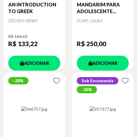
AN INTRODUCTION
MANDARIM PARA
TO GREEK
ADOLESCENTE...
Autor
Autor
CROSBY, HENRY
SCAFF, LAURA
R$ 166,53
R$ 133
,22
R$ 250
,00
ADICIONAR
ADICIONAR
20%
Sob Encomenda
20%