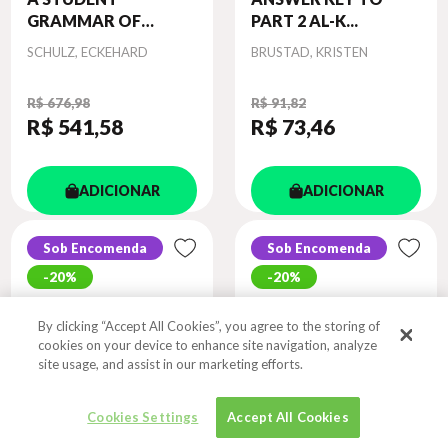
GRAMMAR OF
PART 2 AL-K...
MODE...
Autor
Autor
SCHULZ, ECKEHARD
BRUSTAD, KRISTEN
R$ 676,98
R$ 91,82
R$ 541
,58
R$ 73
,46
ADICIONAR
ADICIONAR
Sob Encomenda
Sob Encomenda
20%
20%
By clicking “Accept All Cookies”, you agree to the storing of
cookies on your device to enhance site navigation, analyze
site usage, and assist in our marketing efforts.
Cookies Settings
Accept All Cookies