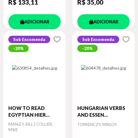
R$ 133
,11
R$ 35
,00
ADICIONAR
ADICIONAR
Sob Encomenda
Sob Encomenda
20%
20%
HOW TO READ
HUNGARIAN VERBS
EGYPTIAN HIER...
AND ESSEN...
Autor
MANLEY, BILL | COLLIER,
Autor
TORKENCZY, MIKLOS
MIKE