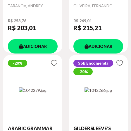
Autor
Autor
TARANOV, ANDREY
OLIVEIRA, FERNANDO
R$ 253,76
R$ 269,01
R$ 203
,01
R$ 215
,21
ADICIONAR
ADICIONAR
20%
Sob Encomenda
20%
ARABIC GRAMMAR
GILDERSLEEVE'S