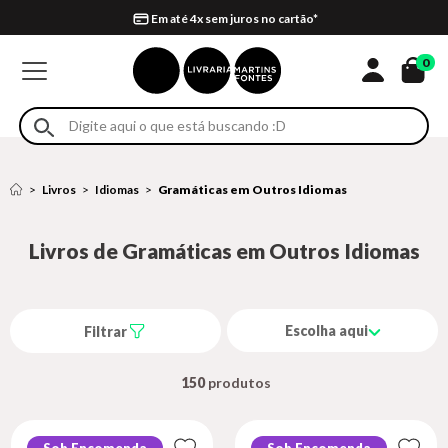
Compra 100% segura
Formas de entrega
Retire na loja
Eventos
Em até 4x sem juros no cartão*
0
Livros
Idiomas
Gramáticas em Outros Idiomas
Livros de Gramáticas em Outros Idiomas
Escolha aqui
Filtrar
150