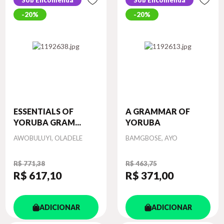
Sob Encomenda
Sob Encomenda
20%
20%
ESSENTIALS OF
A GRAMMAR OF
YORUBA GRAM...
YORUBA
Autor
Autor
AWOBULUYI, OLADELE
BAMGBOSE, AYO
R$ 771,38
R$ 463,75
R$ 617
,10
R$ 371
,00
ADICIONAR
ADICIONAR