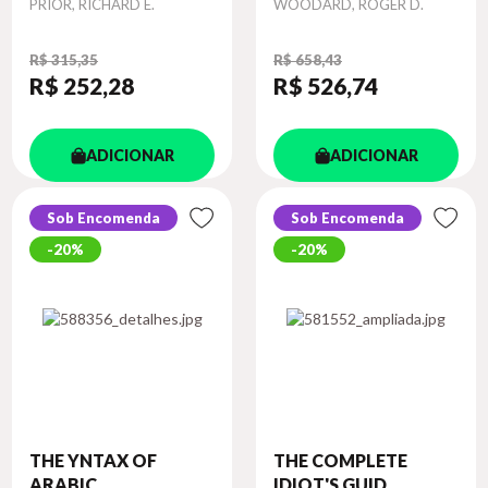
Autor
Autor
PRIOR, RICHARD E.
WOODARD, ROGER D.
R$ 315,35
R$ 658,43
R$ 252
,28
R$ 526
,74
ADICIONAR
ADICIONAR
Sob Encomenda
Sob Encomenda
20%
20%
THE YNTAX OF
THE COMPLETE
ARABIC
IDIOT'S GUID...