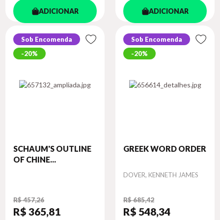
ADICIONAR
ADICIONAR
Sob Encomenda
Sob Encomenda
20%
20%
SCHAUM'S OUTLINE
GREEK WORD ORDER
OF CHINE...
Autor
DOVER, KENNETH JAMES
R$ 457,26
R$ 685,42
R$ 365
,81
R$ 548
,34