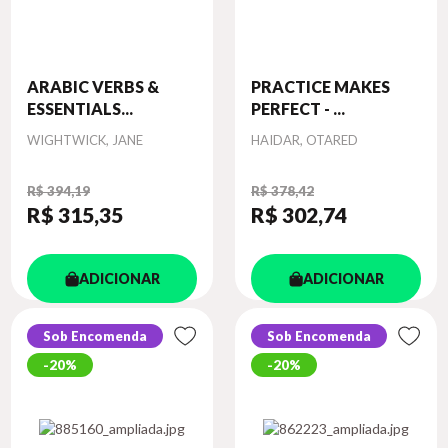
ARABIC VERBS &
PRACTICE MAKES
ESSENTIALS...
PERFECT - ...
Autor
Autor
WIGHTWICK, JANE
HAIDAR, OTARED
R$ 394,19
R$ 378,42
R$ 315
,35
R$ 302
,74
ADICIONAR
ADICIONAR
Sob Encomenda
Sob Encomenda
20%
20%