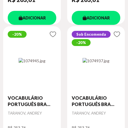
ADICIONAR
ADICIONAR
20%
Sob Encomenda
20%
VOCABULÁRIO
VOCABULÁRIO
PORTUGUÊS BRA...
PORTUGUÊS BRA...
Autor
Autor
TARANOV, ANDREY
TARANOV, ANDREY
R$ 253,76
R$ 253,76