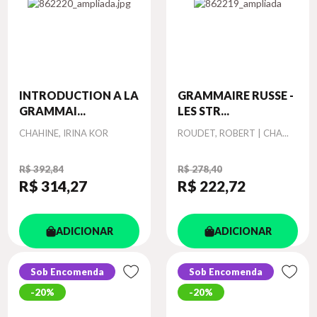
INTRODUCTION A LA
GRAMMAIRE RUSSE -
GRAMMAI...
LES STR...
Autor
Autor
CHAHINE, IRINA KOR
ROUDET, ROBERT | CHA...
R$ 392,84
R$ 278,40
R$ 314
,27
R$ 222
,72
ADICIONAR
ADICIONAR
Sob Encomenda
Sob Encomenda
20%
20%