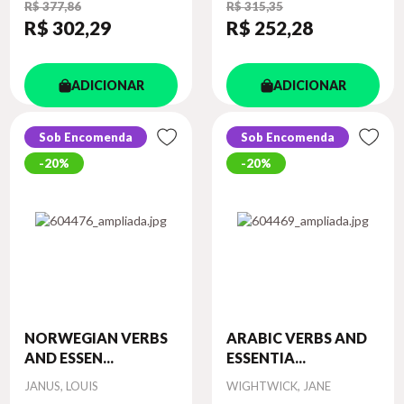
R$ 377,86
R$ 315,35
R$ 302
,29
R$ 252
,28
ADICIONAR
ADICIONAR
Sob Encomenda
Sob Encomenda
20%
20%
NORWEGIAN VERBS
ARABIC VERBS AND
AND ESSEN...
ESSENTIA...
Autor
Autor
JANUS, LOUIS
WIGHTWICK, JANE