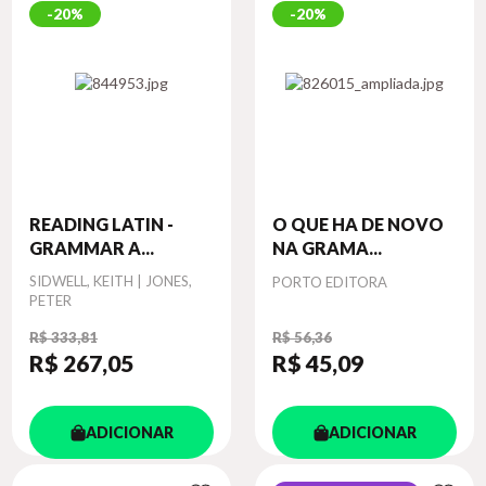
20%
20%
READING LATIN -
O QUE HA DE NOVO
GRAMMAR A...
NA GRAMA...
Autor
SIDWELL, KEITH | JONES,
Autor
PORTO EDITORA
PETER
R$ 333,81
R$ 56,36
R$ 267
,05
R$ 45
,09
ADICIONAR
ADICIONAR