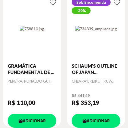
Sob Encomenda
20%
GRAMÁTICA
SCHAUM'S OUTLINE
FUNDAMENTAL DE ...
OF JAPAN...
Autor
Autor
PEREIRA, RONALDO GUI...
CHEVRAY, KEIKO | KUW...
R$ 441,49
R$ 110
,00
R$ 353
,19
ADICIONAR
ADICIONAR