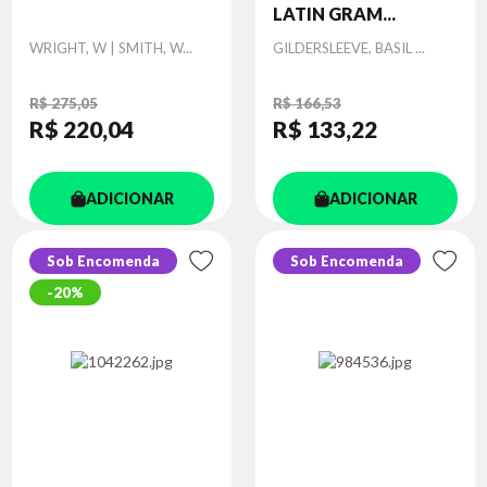
LATIN GRAM...
Autor
Autor
WRIGHT, W | SMITH, W...
GILDERSLEEVE, BASIL ...
R$ 275,05
R$ 166,53
R$ 220
,04
R$ 133
,22
ADICIONAR
ADICIONAR
Sob Encomenda
Sob Encomenda
20%