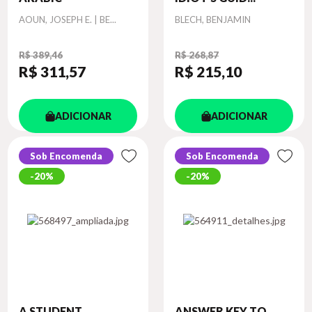
Autor
Autor
AOUN, JOSEPH E. | BE...
BLECH, BENJAMIN
R$ 389,46
R$ 268,87
R$ 311
,57
R$ 215
,10
ADICIONAR
ADICIONAR
Sob Encomenda
Sob Encomenda
20%
20%
A STUDENT
ANSWER KEY TO