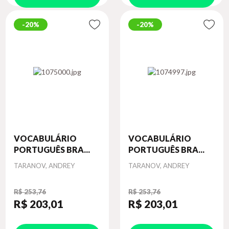
20%
20%
VOCABULÁRIO
VOCABULÁRIO
PORTUGUÊS BRA...
PORTUGUÊS BRA...
Autor
Autor
TARANOV, ANDREY
TARANOV, ANDREY
R$ 253,76
R$ 253,76
R$ 203
,01
R$ 203
,01