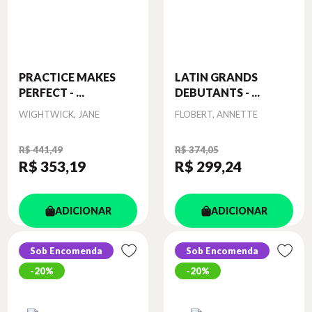
PRACTICE MAKES
LATIN GRANDS
PERFECT - ...
DEBUTANTS - ...
Autor
Autor
WIGHTWICK, JANE
FLOBERT, ANNETTE
R$ 441,49
R$ 374,05
R$ 353
,19
R$ 299
,24
ADICIONAR
ADICIONAR
Sob Encomenda
Sob Encomenda
20%
20%