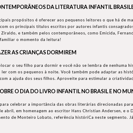
ONTEMPORÂNEOS DA LITERATURA INFANTIL BRASIL
pais propósitos é oferecer aos pequenos leitores o que há de maior
com os principais títulos escritos por autores infantis consagrad
 Ziraldo, e também pelos contemporâneos, como Emicida, Fernando 
 familiar o momento da leitura!
AZER AS CRIANÇAS DORMIREM
locar o seu filho para dormir e você não se lembra de nenhuma his
ara ler com os pequenos à noite. Você também pode adaptar as histó
com a ajuda dos seus filhos. Aproveite para estimular a criativida
OBRE O DIA DO LIVRO INFANTIL NO BRASIL E NO M
ara celebrar a importância das obras literárias direcionadas para a
abril, em homenagem ao escritor Hans Christian Andersen, e o Dia 
mento de Monteiro Lobato, referência históriCa neste segmento. J