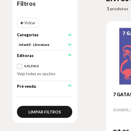
Filtros
1
🢀 Voltar
Infantil - Literatura
KALINKA
Veja todas as opções
Pré venda
7 GATA
Autor
KHARMS, 
LIMPAR FILTROS