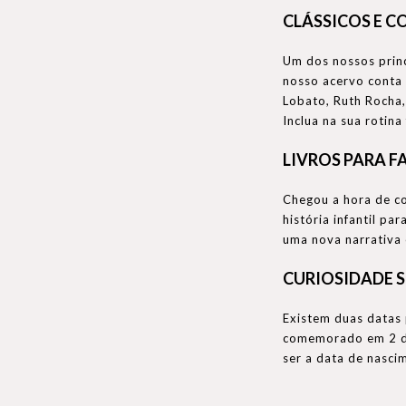
CLÁSSICOS E C
Um dos nossos princi
nosso acervo conta 
Lobato, Ruth Rocha,
Inclua na sua rotina
LIVROS PARA F
Chegou a hora de co
história infantil p
uma nova narrativa 
CURIOSIDADE S
Existem duas datas p
comemorado em 2 de 
ser a data de nasci