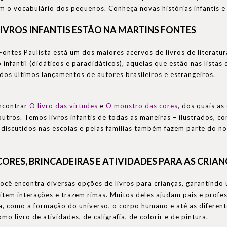
 o vocabulário dos pequenos. Conheça novas histórias infantis e 
IVROS INFANTIS ESTÃO NA MARTINS FONTES
Fontes Paulista está um dos maiores acervos de livros de literatura
infantil (didáticos e paradidáticos), aquelas que estão nas listas
 dos últimos lançamentos de autores brasileiros e estrangeiros.
ncontrar
O livro das virtudes
e
O monstro das cores
, dos quais as
 outros. Temos livros infantis de todas as maneiras – ilustrados, 
 discutidos nas escolas e pelas famílias também fazem parte do no
ORES, BRINCADEIRAS E ATIVIDADES PARA AS CRIA
ocê encontra diversas opções de livros para crianças, garantindo 
item interações e trazem rimas. Muitos deles ajudam pais e prof
a, como a formação do universo, o corpo humano e até as difere
omo livro de atividades, de caligrafia, de colorir e de pintura.