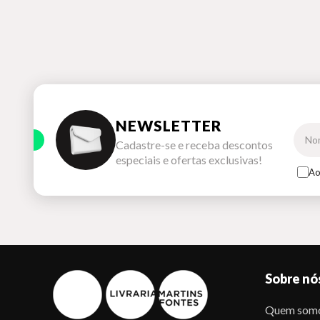
NEWSLETTER
Cadastre-se e receba descontos
especiais e ofertas exclusivas!
Ao
Sobre nó
Quem som