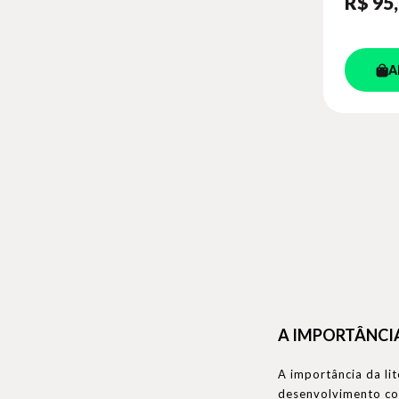
R$ 95
A
A IMPORTÂNCIA
A importância da li
desenvolvimento cog