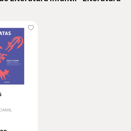
S
DANIIL